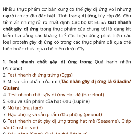
Nhiều thực phẩm cơ bản cũng có thể gây dị ứng với những
người có cơ địa đặc biệt. Tình trạng
dị ứng
, tùy cấp độ, đều
tiềm ẩn những rủi ro nhất định. Các bộ kit ELISA
test nhanh
chất gây dị ứng
trong thực phẩm của chúng tôi là dạng kit
kiểm tra bằng các kháng thể đặc hiệu dùng phát hiện các
loại protein gây dị ứng có trong các thực phẩm đã qua chế
biến hoặc chưa qua chế biến dưới đây:
1. Test nhanh chất gây dị ứng trong
Quả hạnh nhân
(Almond)
2.
Test nhanh dị ứng trứng (Eggs)
3. Mì và sản phẩm của mì (
Tác nhân gây dị ứng là Gliadin/
Gluten
)
4.
Test nhanh chất gây dị ứng Hạt dẻ (Hazelnut)
5. Đậu và sản phẩm của hạt Đậu (Lupine)
6.
Mù tạt (mustard)
7.
Đậu phộng và sản phẩm đậu phộng (peanut)
8
Test nhanh chất gây dị ứng trong hạt mè (Seasame)
;
Giáp
xác (Crustacean)
9.
Đậu nành (Soya)
;
Quả óc chó (Walnut)