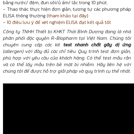
bằng nước/ đệm, đun sôi/ủ ấm/ lắc trong 10 phút.
- Thao thác thực hiện đơn giản, tương tự các phương pháp
ELISA thông thường (
tham khảo tại đây
)
-
10 điều lưu ý để xét nghiệm ELISA đạt kết quả tốt
Công ty TNHH Thiết bị KHKT Thái Bình Dương đang là nhà
phân phối độc quyền R-Biopharm tại Việt Nam. Chúng tôi
chuyên cung cấp các kit
test nhanh chất gây dị ứng
(allergen) với đầy đủ các chỉ tiêu. Quy trình test đơn giản,
phù hợp với yêu cầu của khách hàng. Có thể test mẫu rắn
và có thể lấy mẫu trên bề mặt bị nhiễm. Hãy liên hệ với
chúng tôi để được hỗ trợ giải pháp và quy trình cụ thể nhất.