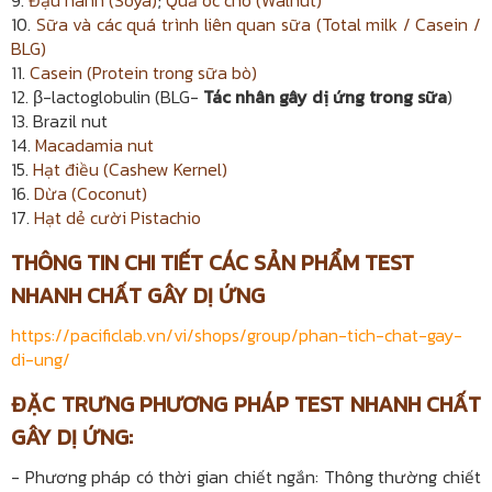
10.
Sữa và các quá trình liên quan sữa (Total milk / Casein /
BLG)
11.
Casein (Protein trong sữa bò)
12. β-lactoglobulin (BLG-
Tác nhân gây dị ứng trong sữa
)
13. Brazil nut
14.
Macadamia nut
15.
Hạt điều (Cashew Kernel)
16.
Dừa (Coconut)
17.
Hạt dẻ cười Pistachio
THÔNG TIN CHI TIẾT CÁC SẢN PHẨM
TEST
NHANH CHẤT GÂY DỊ ỨNG
https://pacificlab.vn/vi/shops/group/phan-tich-chat-gay-
di-ung/
ĐẶC TRƯNG PHƯƠNG PHÁP TEST NHANH CHẤT
GÂY DỊ ỨNG:
- Phương pháp có thời gian chiết ngắn: Thông thường chiết