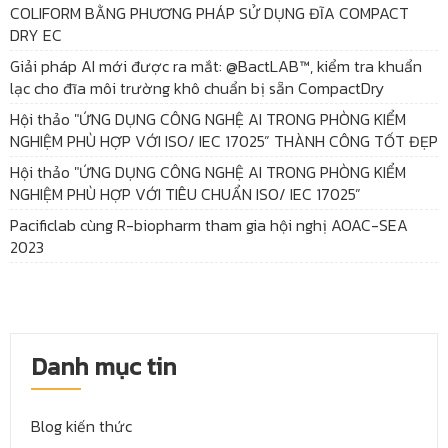
COLIFORM BẰNG PHƯƠNG PHÁP SỬ DỤNG ĐĨA COMPACT
DRY EC
Giải pháp AI mới được ra mắt: @BactLAB™, kiểm tra khuẩn
lạc cho đĩa môi trường khô chuẩn bị sẵn CompactDry
Hội thảo "ỨNG DỤNG CÔNG NGHỆ AI TRONG PHÒNG KIỂM
NGHIỆM PHÙ HỢP VỚI ISO/ IEC 17025” THÀNH CÔNG TỐT ĐẸP
Hội thảo "ỨNG DỤNG CÔNG NGHỆ AI TRONG PHÒNG KIỂM
NGHIỆM PHÙ HỢP VỚI TIÊU CHUẨN ISO/ IEC 17025”
Pacificlab cùng R-biopharm tham gia hội nghị AOAC-SEA
2023
Danh mục tin
Blog kiến thức