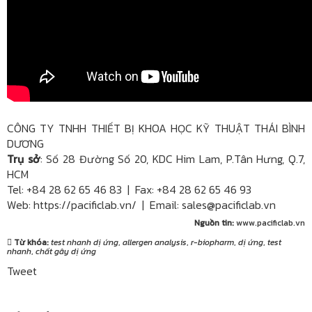
CÔNG TY TNHH THIẾT BỊ KHOA HỌC KỸ THUẬT THÁI BÌNH
DƯƠNG
Trụ sở
: Số 28 Đường Số 20, KDC Him Lam, P.Tân Hưng, Q.7,
HCM
Tel: +84 28 62 65 46 83 | Fax: +84 28 62 65 46 93
Web: https://pacificlab.vn/ | Email: sales@pacificlab.vn​
Nguồn tin:
www.pacificlab.vn
Từ khóa:
test nhanh dị ứng
,
allergen analysis
,
r-biopharm
,
dị ứng
,
test
nhanh
,
chất gây dị ứng
Tweet