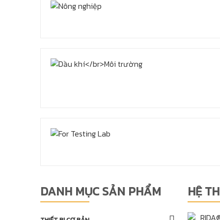
DANH MỤC SẢN PHẨM
HỆ T
THIẾT BỊ CƠ BẢN