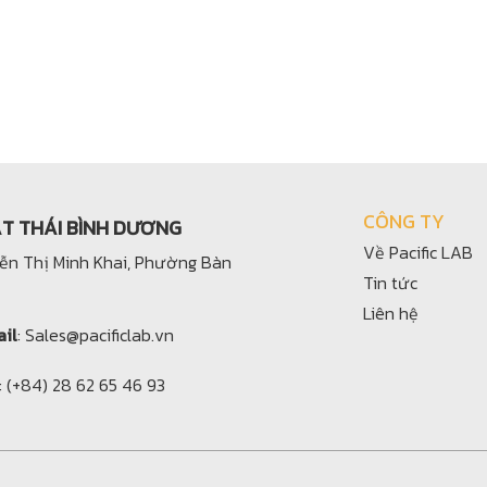
CÔNG TY
ẬT THÁI BÌNH DƯƠNG
Về Pacific LAB
yễn Thị Minh Khai, Phường Bàn
Tin tức
Liên hệ
il
: Sales@pacificlab.vn
: (+84) 28 62 65 46 93