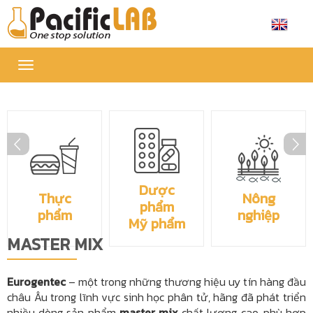
Toggle
navigation
Dược
Thực
Nông
phẩm
phẩm
nghiệp
Mỹ phẩm
MASTER MIX
Eurogentec
– một trong những thương hiệu uy tín hàng đầu
châu Âu trong lĩnh vực sinh học phân tử, hãng đã phát triển
nhiều dòng sản phẩm
master mix
chất lượng cao, phù hợp