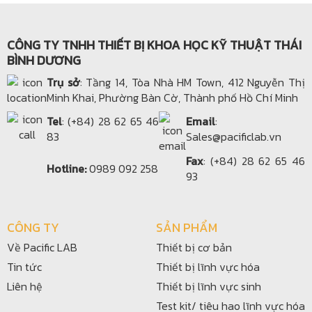
CÔNG TY TNHH THIẾT BỊ KHOA HỌC KỸ THUẬT THÁI
BÌNH DƯƠNG
Trụ sở
: Tầng 14, Tòa Nhà HM Town, 412 Nguyễn Thị
Minh Khai, Phường Bàn Cờ, Thành phố Hồ Chí Minh
Tel
: (+84) 28 62 65 46
Email
:
83
Sales@pacificlab.vn
Fax
: (+84) 28 62 65 46
Hotline:
0989 092 258
93
CÔNG TY
SẢN PHẨM
Về Pacific LAB
Thiết bị cơ bản
Tin tức
Thiết bị lĩnh vực hóa
Liên hệ
Thiết bị lĩnh vực sinh
Test kit/ tiêu hao lĩnh vực hóa