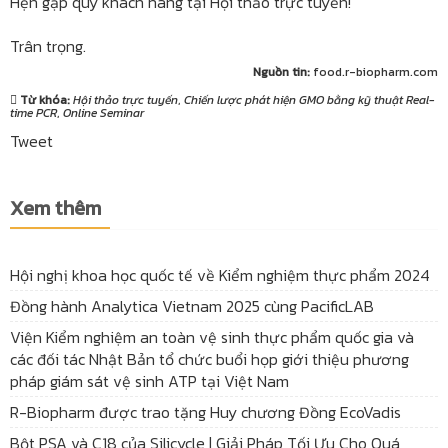
Hẹn gặp quý khách hàng tại Hội thảo trực tuyến!
Trân trọng.
Nguồn tin:
food.r-biopharm.com
Từ khóa:
Hội thảo trực tuyến
,
Chiến lược phát hiện GMO bằng kỹ thuật Real-
time PCR
,
Online Seminar
Tweet
Xem thêm
Hội nghị khoa học quốc tế về Kiểm nghiệm thực phẩm 2024
Đồng hành Analytica Vietnam 2025 cùng PacificLAB
Viện Kiểm nghiệm an toàn vệ sinh thực phẩm quốc gia và
các đối tác Nhật Bản tổ chức buổi họp giới thiệu phương
pháp giám sát vệ sinh ATP tại Việt Nam
R-Biopharm được trao tặng Huy chương Đồng EcoVadis
Bột PSA và C18 của Silicycle | Giải Pháp Tối Ưu Cho Quá