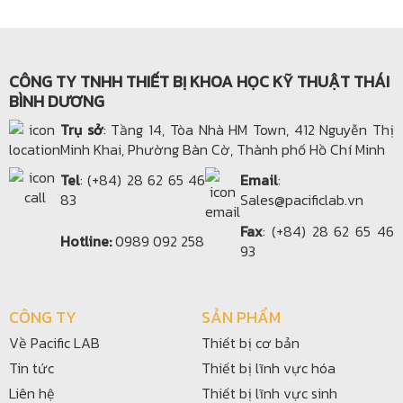
CÔNG TY TNHH THIẾT BỊ KHOA HỌC KỸ THUẬT THÁI
BÌNH DƯƠNG
Trụ sở
: Tầng 14, Tòa Nhà HM Town, 412 Nguyễn Thị
Minh Khai, Phường Bàn Cờ, Thành phố Hồ Chí Minh
Tel
: (+84) 28 62 65 46
Email
:
83
Sales@pacificlab.vn
Fax
: (+84) 28 62 65 46
Hotline:
0989 092 258
93
CÔNG TY
SẢN PHẨM
Về Pacific LAB
Thiết bị cơ bản
Tin tức
Thiết bị lĩnh vực hóa
Liên hệ
Thiết bị lĩnh vực sinh