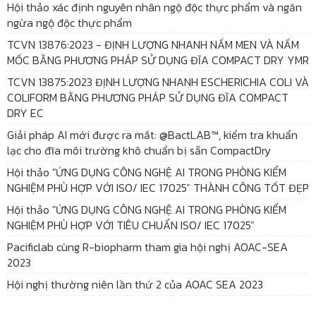
Hội thảo xác định nguyên nhân ngộ độc thực phẩm và ngăn
ngừa ngộ độc thực phẩm
TCVN 13876:2023 - ĐỊNH LƯỢNG NHANH NẤM MEN VÀ NẤM
MỐC BẰNG PHƯƠNG PHÁP SỬ DỤNG ĐĨA COMPACT DRY YMR
TCVN 13875:2023 ĐỊNH LƯỢNG NHANH ESCHERICHIA COLI VÀ
COLIFORM BẰNG PHƯƠNG PHÁP SỬ DỤNG ĐĨA COMPACT
DRY EC
Giải pháp AI mới được ra mắt: @BactLAB™, kiểm tra khuẩn
lạc cho đĩa môi trường khô chuẩn bị sẵn CompactDry
Hội thảo "ỨNG DỤNG CÔNG NGHỆ AI TRONG PHÒNG KIỂM
NGHIỆM PHÙ HỢP VỚI ISO/ IEC 17025” THÀNH CÔNG TỐT ĐẸP
Hội thảo "ỨNG DỤNG CÔNG NGHỆ AI TRONG PHÒNG KIỂM
NGHIỆM PHÙ HỢP VỚI TIÊU CHUẨN ISO/ IEC 17025”
Pacificlab cùng R-biopharm tham gia hội nghị AOAC-SEA
2023
Hội nghị thường niên lần thứ 2 của AOAC SEA 2023