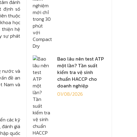
 tâm đánh
t định số
iên thuộc
 khoa học
 thiện hệ
y sự phát
Bao lâu nên test ATP
một lần? Tần suất
g nước và
kiểm tra vệ sinh
vấn đề an
chuẩn HACCP cho
ệt Nam và
doanh nghiệp
01/08/2026
ển các kỹ
, đánh giá
nhập quốc