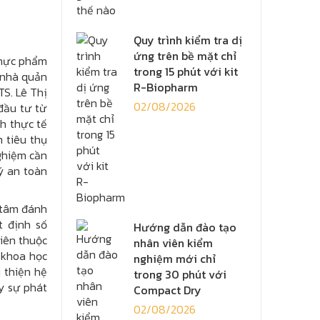
Quy trình kiểm tra dị
ứng trên bề mặt chỉ
thực phẩm
trong 15 phút với kit
 nhà quản
R-Biopharm
TS. Lê Thị
02/08/2026
đầu tư từ
h thực tế
 tiêu thụ
nghiệm cần
ý an toàn
 tâm đánh
t định số
Hướng dẫn đào tạo
iên thuộc
nhân viên kiểm
 khoa học
nghiệm mới chỉ
 thiện hệ
trong 30 phút với
y sự phát
Compact Dry
02/08/2026