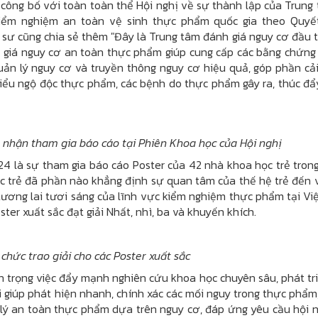
 công bố với toàn toàn thể Hội nghị về sự thành lập của Trung
iểm nghiệm an toàn vệ sinh thực phẩm quốc gia theo Quyế
ư cũng chia sẻ thêm "Đây là Trung tâm đánh giá nguy cơ đầu t
 giá nguy cơ an toàn thực phẩm giúp cung cấp các bằng chứng
uản lý nguy cơ và truyền thông nguy cơ hiệu quả, góp phần cải
iểu ngộ độc thực phẩm, các bệnh do thực phẩm gây ra, thúc đẩ
nhận tham gia báo cáo tại Phiên Khoa học của Hội nghị
4 là sự tham gia báo cáo Poster của 42 nhà khoa học trẻ tron
c trẻ đã phần nào khẳng định sự quan tâm của thế hệ trẻ đến 
ương lai tươi sáng của lĩnh vực kiểm nghiệm thực phẩm tại Vi
ter xuất sắc đạt giải Nhất, nhì, ba và khuyến khích.
chức trao giải cho các Poster xuất sắc
n trọng việc đẩy mạnh nghiên cứu khoa học chuyên sâu, phát tri
i giúp phát hiện nhanh, chính xác các mối nguy trong thực phẩm
 lý an toàn thực phẩm dựa trên nguy cơ, đáp ứng yêu cầu hội 