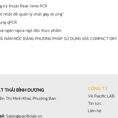
ng kỹ thuật Real-time PCR
t nhất để quản lý chất gây dị ứng"
dụng qPCR
 và ngăn ngừa ngộ độc thực phẩm
 VÀ NẤM MỐC BẰNG PHƯƠNG PHÁP SỬ DỤNG ĐĨA COMPACT DRY
CÔNG TY
ẬT THÁI BÌNH DƯƠNG
Về Pacific LAB
yễn Thị Minh Khai, Phường Bàn
Tin tức
Liên hệ
il
: Sales@pacificlab.vn