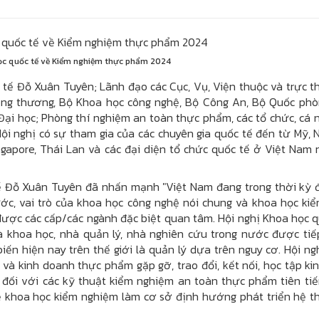
ọc quốc tế về Kiểm nghiệm thực phẩm 2024
tế Đỗ Xuân Tuyên; Lãnh đạo các Cục, Vụ, Viện thuộc và trực t
Công thương, Bộ Khoa học công nghệ, Bộ Công An, Bộ Quốc phò
ại học; Phòng thí nghiệm an toàn thực phẩm, các tổ chức, cá 
ội nghị có sự tham gia của các chuyên gia quốc tế đến từ Mỹ, 
ngapore, Thái Lan và các đại diện tổ chức quốc tế ở Việt Nam
tế Đỗ Xuân Tuyên đã nhấn mạnh "Việt Nam đang trong thời kỳ
ớc, vai trò của khoa học công nghệ nói chung và khoa học ki
ược các cấp/các ngành đặc biệt quan tâm. Hội nghị Khoa học q
 khoa học, nhà quản lý, nhà nghiên cứu trong nước được tiế
n hiện nay trên thế giới là quản lý dựa trên nguy cơ. Hội ngh
 và kinh doanh thực phẩm gặp gỡ, trao đổi, kết nối, học tập k
 đối với các kỹ thuật kiểm nghiệm an toàn thực phẩm tiên tiế
ề khoa học kiểm nghiệm làm cơ sở định hướng phát triển hệ t