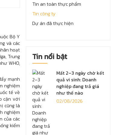
Tin an toàn thực phẩm
Tin công ty
Dự án đã thực hiện
huộc Bộ Y
ng và các
nhân hoạt
Tin nổi bật
Nga, Trung
 như WHO,
Mất 2–3 ngày chờ kết
 đẩy mạnh
quả vi sinh: Doanh
ểm nghiệm
nghiệp đang trả giá
uốc tế về
như thế nào
p cận với
02/08/2026
ị cũng là
inh nghiệm
n của các
hống kiểm