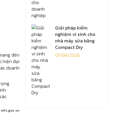
Giải pháp kiểm
nghiệm vi sinh cho
nhà máy sữa bằng
Compact Dry
 mang đến
01/08/2026
ị hiện đại
 các doanh
lượng
inh
 các
:
nifc.gov.vn