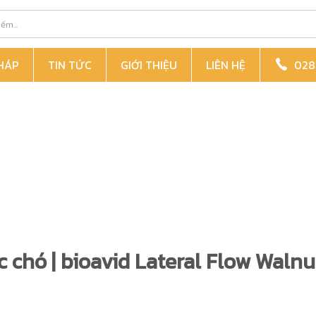
PHÁP
TIN TỨC
GIỚI THIỆU
LIÊN HỆ
028 
 chó | bioavid Lateral Flow Walnut 