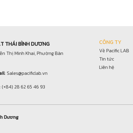
CÔNG TY
ẬT THÁI BÌNH DƯƠNG
Về Pacific LAB
yễn Thị Minh Khai, Phường Bàn
Tin tức
Liên hệ
il
: Sales@pacificlab.vn
: (+84) 28 62 65 46 93
nh Dương