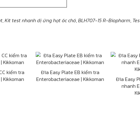
ut
,
Kit test nhanh dị ứng hạt óc chó
,
BLH707-15 R-Biopharm
,
Tes
CC kiểm tra
Đĩa Easy Plate EB kiểm tra
 | Kikkoman
Enterobacteriaceae | Kikkoman
Đĩa Easy P
nhanh Ec
Ki