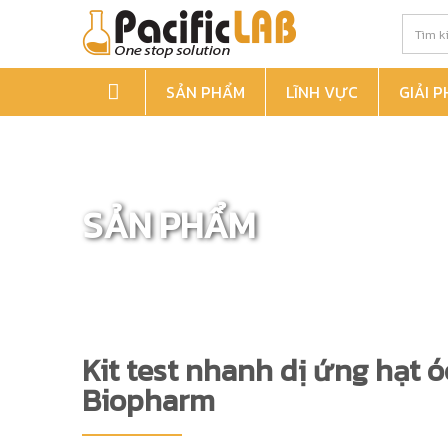
SẢN PHẨM
LĨNH VỰC
GIẢI 
SẢN PHẨM
Kit test nhanh dị ứng hạt óc
Biopharm