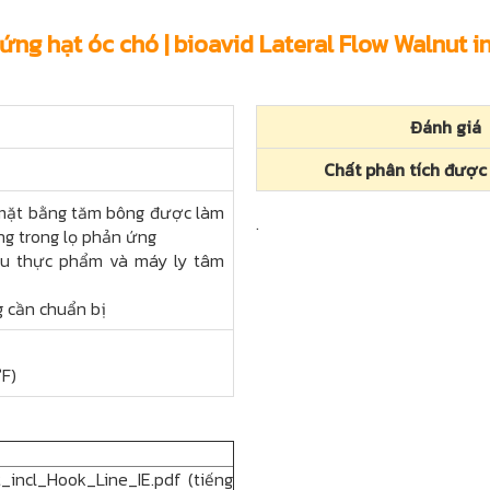
 ứng hạt óc chó | bioavid Lateral Flow Walnut i
Đánh giá
Chất phân tích được
 mặt bằng tăm bông được làm
.
g trong lọ phản ứng
ẫu thực phẩm và máy ly tâm
g cần chuẩn bị
°F)
_incl_Hook_Line_IE.pdf (tiếng