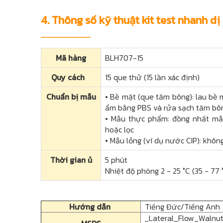
4. Thông số kỹ thuật kit test nhanh dị
Mã hàng
BLH707-15
Quy cách
15 que thử (15 lần xác định)
Chuẩn bị mẫu
• Bề mặt (que tăm bông): lau bề
ẩm bằng PBS và rửa sạch tăm bôn
• Mẫu thực phẩm: đồng nhất m
hoặc lọc
• Mẫu lỏng (ví dụ nước CIP): khôn
Thời gian ủ
5 phút
Nhiệt độ phòng 2 - 25 °C (35 - 77 
Hướng dẫn
Tiếng Đức/Tiếng Anh
_Lateral_Flow_Walnut