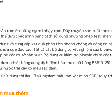
m!
y mẫn cảm ở những người nhạy cảm. Dây chuyền sản xuất thực
ó thể được xác minh bằng cách sử dụng phương pháp test nhanh
ụng và cung cấp kết quả phân tích nhanh chóng và đáng tin cậy
 chưa qua đào tạo. Tất cả các bộ dụng cụ xét nghiệm của bioav
p tại các cơ sở sản xuất. Bộ dụng cụ kiểm tra bioavid chứa các t
i được chiết bằng dung dịch đệm hấp thụ ( mã hàng BS810-25)
hư nước trái cây có màu sắc đậm).
ể sử dụng tài liệu “Thử nghiệm mẫu rắn xác minh SOP” (quy t
họn mua thêm