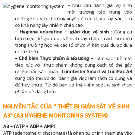
​- Nhu cầu đánh giá vệ sinh
môi trường tập trung vào
những khu vực thường xuyên được chạm tay vào, nơi
có khả năng lây nhiễm chéo cao.
- Hygiene education – giáo dục vệ sinh :
Công cụ
hữu hiệu để giao dục vệ sinh tay chân 1 cách hữu ích
trong trường học và các tổ chức vì kết quả được đưa
ra tức thời.
- Chế biến Thực phẩm & Đồ uống -
Làm sạch bề mặt
tiếp xúc với thực phẩm không đúng cách có thể gây
nhiễm bẩn sản phẩm.
Lumitester Smart và LuciPac A3
cung cấp thước đo đánh giá việc làm sạch có đúng và
đủ hay chưa. Từ đó bạn có thể kiểm soát
vi sinh thực
phẩm
dễ dàng hơn
NGUYÊN TẮC CỦA '' THIẾT BỊ GIÁM SÁT VỆ SINH
A3" (A3
HYGIENE
MONITORING SYSTEM)
A3 - (ATP + ADP + AMP)
ATP (adenosine triphosphate) là phân tử chính tham gia vào