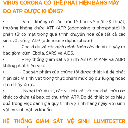
VIRUS CORONA CÓ THỂ PHÁT HIỆN BẰNG MÁY
ĐO ATP ĐƯỢC KHÔNG?
• - Virus, không có cấu trúc tế bào, về mặt kỹ thuật,
thường không chứa ATP (ATP (adenosine triphosphate) là
phân tử có mặt trong quá trình chuyển hóa của tất cả các
sinh vật sống. ADP (adenosine diphosphate)
• - Các ví dụ về các
dịch bệnh toàn cầu
do vi rút gây ra
bao gồm: cúm, Ebola, SARS và AIDS.
• - Hệ thống giám sát vệ sinh A3 (ATP, AMP và ADP)
không phát hiện vi rút.
• - Các sản phẩm của chúng tôi được thiết kế để phát
hiện các vi sinh vật trong thực phẩm mức độ dư lượng hoặc
nhìn thấy được.
• - Ngoại trừ vi rút, các vi sinh vật và các chất hữu cơ
khác có chứa tế bào, có chu trình ATP. Do đó, thiết bị có hiệu
quả trong việc đánh giá quy trình vệ sinh hàng ngày với sinh
vật, vi sinh vật, vi khuẩn...
HỆ THỐNG GIÁM SÁT VỆ SINH LUMITESTER