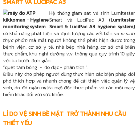
SMART VÀ LUCIPAC A3
Hệ thống giám sát vệ sinh Lumitester
Smart và LuciPac A3 (
Lumitester
Smart＆LuciPac A3 hygiene system)
có khả năng phát hiện và định lượng các vết bẩn và
vi sinh
thực phẩm
mà mắt người không thể phát hiện được trong
bệnh viện, cơ sở y tế, nhà bếp nhà hàng, cơ sở chế biến
thực phẩm, khu nghỉ dưỡng v.v. thông qua quy trình 10 giây
với ba bước đơn giản:
“quét tăm bông - đo đạc - phân tích ”.
Điều này cho phép người dùng thực hiện các biện pháp đối
phó thích hợp và nhanh chóng để cải thiện việc quản lý vệ
sinh, do đó ngăn ngừa ngộ độc thực phẩm và các mối nguy
hiểm khác đối với sức khỏe.
LÍ DO VỆ SINH BỀ MẶT TRỞ THÀNH NHU CẦU
THIẾT YẾU