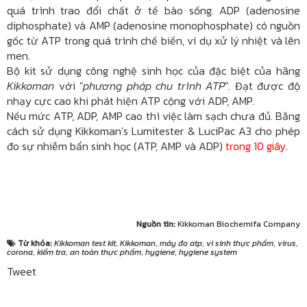
quá trình trao đổi chất ở tế bào sống. ADP (adenosine
diphosphate) và AMP (adenosine monophosphate) có nguồn
gốc từ ATP trong quá trình chế biến, ví dụ xử lý nhiệt và lên
men.
Bộ kit sử dụng công nghệ sinh học của đặc biệt của hãng
Kikkoman
với "
phương pháp chu trình ATP
". Đạt được độ
nhạy cực cao khi phát hiện ATP cộng với ADP, AMP.
Nếu mức ATP, ADP, AMP cao thì việc làm sạch chưa đủ. Bằng
cách sử dụng Kikkoman’s Lumitester & LuciPac A3 cho phép
đo sự nhiễm bẩn sinh học (ATP, AMP và ADP)
trong 10 giây
.
Nguồn tin:
Kikkoman Biochemifa Company
Từ khóa:
Kikkoman test kit
,
Kikkoman
,
máy đo atp
,
vi sinh thực phẩm
,
virus
,
corona
,
kiểm tra
,
an toàn thực phẩm
,
hygiene
,
hygiene system
Tweet