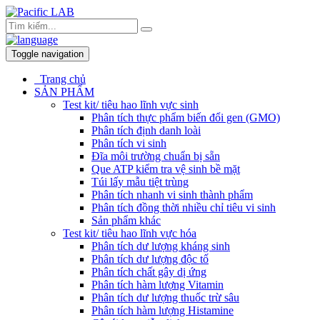
Toggle navigation
Trang chủ
SẢN PHẨM
Test kit/ tiêu hao lĩnh vực sinh
Phân tích thực phẩm biến đổi gen (GMO)
Phân tích định danh loài
Phân tích vi sinh
Đĩa môi trường chuẩn bị sẵn
Que ATP kiểm tra vệ sinh bề mặt
Túi lấy mẫu tiệt trùng
Phân tích nhanh vi sinh thành phẩm
Phân tích đồng thời nhiều chỉ tiêu vi sinh
Sản phẩm khác
Test kit/ tiêu hao lĩnh vực hóa
Phân tích dư lượng kháng sinh
Phân tích dư lượng độc tố
Phân tích chất gây dị ứng
Phân tích hàm lượng Vitamin
Phân tích dư lượng thuốc trừ sâu
Phân tích hàm lượng Histamine