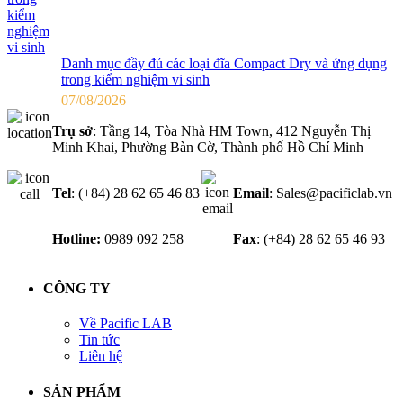
Danh mục đầy đủ các loại đĩa Compact Dry và ứng dụng
trong kiểm nghiệm vi sinh
07/08/2026
Trụ sở
: Tầng 14, Tòa Nhà HM Town, 412 Nguyễn Thị
Minh Khai, Phường Bàn Cờ, Thành phố Hồ Chí Minh
Tel
: (+84) 28 62 65 46 83
Email
: Sales@pacificlab.vn
Hotline:
0989 092 258
Fax
: (+84) 28 62 65 46 93
CÔNG TY
Về Pacific LAB
Tin tức
Liên hệ
SẢN PHẨM