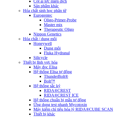
Cột ái lực miễn dịch
Sản phẩm khác
Hóa chất sinh học phân tử
Eurogentec
Oligo-Primer-Probe
Master mix
Therapeutic Oligo
Nippon Genetics
Hóa chất / dung môi
Honeywell
Dung môi
Fluka Hydranal
Silicycle
Thiết bị lĩnh vực hóa
Máy đọc Elisa
Hệ thống Elisa tự động
ThunderBolt®
Bolt™
Hệ thống sắc ký
RIDA®CREST
RIDA®CREST ICE
Hệ thống chuẩn bị mẫu tự động
Ứng dụng test nhanh Mycotoxin
Máy kiểm chỉ tiêu hóa lý RIDA®CUBE SCAN
Thiết bị khác