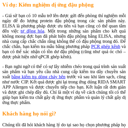
Ví dụ: Kiểm nghiệm dị ứng đậu phộng
- Giả sử bạn có 10 mẫu trở lên được gửi đến phòng thí nghiệm mỗi
ngày để đo lượng protein đậu phộng trong các sản phẩm này.
ELISA là phương pháp được ưu tiên và bạn cũng có thể quan tâm
đến việc
tự động hóa
. Một trong những sản phẩm cho kết quả
không mong đợi: bạn đã phát hiện đậu phộng bằng ELISA, nhưng
nhà cung cấp chắc chắn rằng không thể có đậu phộng trong đó. Để
chắc chắn, bạn kiểm tra mẫu bằng phương pháp
PCR ghép kênh
và
bạn có thể xác nhận có tồn dư đậu phộng (cũng như quả óc chó –
được phát hiện nhờ qPCR ghép kênh).
- Bạn nghi ngờ có thể có sự lây nhiễm chéo trong quá trình sản xuất
sản phẩm và bạn yêu cầu nhà cung cấp kiểm tra dây chuyền sản
xuất
bằng kiểm tra dòng chảy bên
trước và sau khi làm sạch, cũng
như nước CIP. Kết quả được ghi lại trong ứng dúng RIDA SMART
APP Allergen và được chuyển tiếp cho bạn. Kết luận rất đơn giản
và được ghi chép đầy đủ. Chỉ là một ví dụ về cách chúng tôi có thể
giúp bạn kiểm tra chất gây dị ứng thực phẩm và quản lý chất gây dị
ứng thực phẩm.
Khách hàng họ nói gì?
Chúng tôi đã hỏi khách hàng lý do tại sao họ chọn phương pháp họ