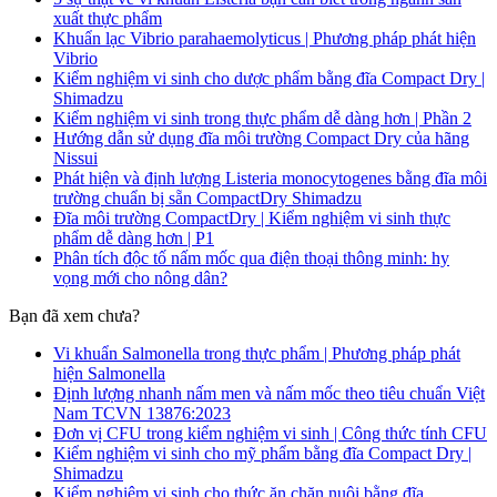
xuất thực phẩm
Khuẩn lạc Vibrio parahaemolyticus | Phương pháp phát hiện
Vibrio
Kiểm nghiệm vi sinh cho dược phẩm bằng đĩa Compact Dry |
Shimadzu
Kiểm nghiệm vi sinh trong thực phẩm dễ dàng hơn | Phần 2
Hướng dẫn sử dụng đĩa môi trường Compact Dry của hãng
Nissui
Phát hiện và định lượng Listeria monocytogenes bằng đĩa môi
trường chuẩn bị sẵn CompactDry Shimadzu
Đĩa môi trường CompactDry | Kiểm nghiệm vi sinh thực
phẩm dễ dàng hơn | P1
Phân tích độc tố nấm mốc qua điện thoại thông minh: hy
vọng mới cho nông dân?
Bạn đã xem chưa?
Vi khuẩn Salmonella trong thực phẩm | Phương pháp phát
hiện Salmonella
Định lượng nhanh nấm men và nấm mốc theo tiêu chuẩn Việt
Nam TCVN 13876:2023
Đơn vị CFU trong kiểm nghiệm vi sinh | Công thức tính CFU
Kiểm nghiệm vi sinh cho mỹ phẩm bằng đĩa Compact Dry |
Shimadzu
Kiểm nghiệm vi sinh cho thức ăn chăn nuôi bằng đĩa