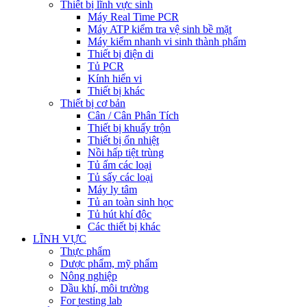
Thiết bị lĩnh vực sinh
Máy Real Time PCR
Máy ATP kiểm tra vệ sinh bề mặt
Máy kiểm nhanh vi sinh thành phẩm
Thiết bị điện di
Tủ PCR
Kính hiển vi
Thiết bị khác
Thiết bị cơ bản
Cân / Cân Phân Tích
Thiết bị khuấy trộn
Thiết bị ổn nhiệt
Nồi hấp tiệt trùng
Tủ ấm các loại
Tủ sấy các loại
Máy ly tâm
Tủ an toàn sinh học
Tủ hút khí độc
Các thiết bị khác
LĨNH VỰC
Thực phẩm
Dược phẩm, mỹ phẩm
Nông nghiệp
Dầu khí, môi trường
For testing lab