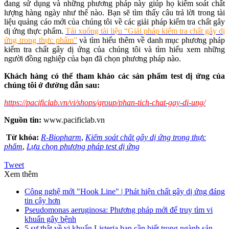
đang sử dụng và những phương pháp này giúp họ kiểm soát chất
lượng hàng ngày như thế nào. Bạn sẽ tìm thấy câu trả lời trong tài
liệu quảng cáo mới của chúng tôi về các giải pháp kiểm tra chất gây
dị ứng thực phẩm.
Tải xuống tài liệu “Giải pháp kiểm tra chất gây dị
ứng trong thực phẩm”
và tìm hiểu thêm về danh mục phương pháp
kiểm tra chất gây dị ứng của chúng tôi và tìm hiểu xem những
người đồng nghiệp của bạn đã chọn phương pháp nào.
Khách hàng có thể tham khảo các sản phẩm test dị ứng của
chúng tôi ở đường dẫn sau:
https://pacificlab.vn/vi/shops/group/phan-tich-chat-gay-di-ung/
Nguồn tin:
www.pacificlab.vn
Từ khóa:
R-Biopharm
,
Kiểm soát chất gây dị ứng trong thực
phẩm
,
Lựa chọn phương pháp test dị ứng
Tweet
Xem thêm
Công nghệ mới "Hook Line" | Phát hiện chất gây dị ứng đáng
tin cậy hơn
Pseudomonas aeruginosa: Phương pháp mới để truy tìm vi
khuẩn gây bệnh
5 sự thật về vi khuẩn Listeria bạn cần biết trong ngành sản