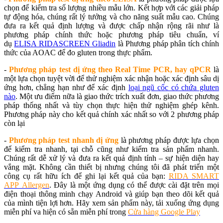
chọn để kiểm tra số lượng nhiều mẫu lớn. Kết hợp với các giải pháp
tự động hóa, chúng rất lý tưởng và cho năng suất mẫu cao. Chúng
đưa ra kết quả định lượng và được chấp nhận rộng rãi như là
phương pháp chính thức hoặc phương pháp tiêu chuẩn, ví
dụ
ELISA RIDASCREEN Gliadin
là Phương pháp phân tích chính
thức của AOAC để đo gluten trong thực phẩm.
-
Phương pháp test dị ứng theo Real Time PCR, hay qPCR
là
một lựa chọn tuyệt vời để thử nghiệm xác nhận hoặc xác định sâu dị
ứng hơn, chẳng hạn như để xác định
loại ngũ cốc có chứa gluten
nào
. Một ưu điểm nữa là giao thức trích xuất đơn, giao thức phương
pháp thống nhất và tùy chọn thực hiện thử nghiệm ghép kênh.
Phương pháp này cho kết quả chính xác nhất so với 2 phương pháp
còn lại
-
Phương pháp test nhanh dị ứng
là phương pháp được lựa chọn
để kiểm tra nhanh, tại chỗ cũng như kiểm tra sản phẩm nhanh.
Chúng rất dễ xử lý và đưa ra kết quả định tính – sự hiện diện hay
vắng mặt. Không cần thiết bị nhưng chúng tôi đã phát triển một
công cụ rất hữu ích để ghi lại kết quả của bạn:
RIDA SMART
APP Allergen
. Đây là một ứng dụng có thể được cài đặt trên mọi
điện thoại thông minh chạy Android và giúp bạn theo dõi kết quả
của mình tiện lợi hơn. Hãy xem sản phẩm này, tải xuống ứng dụng
miễn phí va hiện có sẵn miễn phí trong
Cửa hàng Google Play