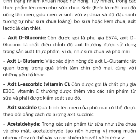
tình trạng nhiễm khuẩn hoặc hư hỏng. Tuy nhiên, trong các
thực phẩm lên men như sữa chua, Kefir (Kefir
là
một loại đồ
uống lên men, giàu men vi sinh với vị chua và độ đặc sánh
tương tự như sữa chua loãng), bơ sữa hoặc kem chua, axit
lactic là cần thiết.
-
Axit D-Gluconic:
Còn được gọi là phụ gia E574, axit D-
Gluconic là chất điều chỉnh độ axit thường được sử dụng
trong sản xuất thực phẩm, ví dụ như sữa chua và phô mai.
-
Axit L-Glutamic:
Việc xác định nồng độ axit L-Glutamic rất
quan trọng trong quá trình làm chín phô mai, cùng với
những yếu tố khác.
-
Axit L-ascorbic (vitamin C):
Còn được gọi là chất phụ gia
E300, vitamin C thường được thêm vào các sản phẩm từ
sữa và phải được kiểm soát sau đó.
-
Axit succinic:
Quá trình lên men của phô mai có thể được
theo dõi bằng cách đo lượng axit succinic.
-
Acetaldehyde:
Trong các sản phẩm từ sữa như sữa chua
và pho mát, acetaldehyde tạo nên hương vị mong muốn
nhưng cũng có thể gây ra các khiếm khuyết về hương vị.