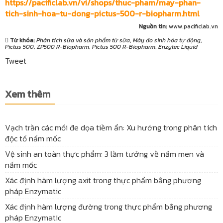
https://pacificlab.vn/vi/shops/thuc-pham/may-phan-
tich-sinh-hoa-tu-dong-pictus-500-r-biopharm.html
Nguồn tin:
www.pacificlab.vn
Từ khóa:
Phân tích sữa và sản phẩm từ sữa
,
Máy đo sinh hóa tự động
,
Pictus 500
,
ZP500 R-Biopharm
,
Pictus 500 R-Biopharm
,
Enzytec Liquid
Tweet
Xem thêm
Vạch trần các mối đe dọa tiềm ẩn: Xu hướng trong phân tích
độc tố nấm mốc
Vệ sinh an toàn thực phẩm: 3 lầm tưởng về nấm men và
nấm mốc
Xác định hàm lượng axit trong thực phẩm bằng phương
pháp Enzymatic
Xác định hàm lượng đường trong thực phẩm bằng phương
pháp Enzymatic