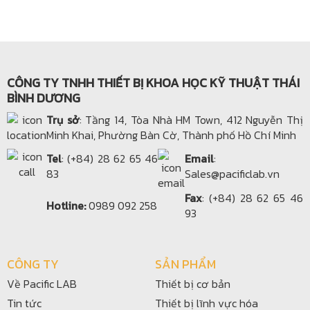
CÔNG TY TNHH THIẾT BỊ KHOA HỌC KỸ THUẬT THÁI
BÌNH DƯƠNG
Trụ sở
: Tầng 14, Tòa Nhà HM Town, 412 Nguyễn Thị
Minh Khai, Phường Bàn Cờ, Thành phố Hồ Chí Minh
Tel
: (+84) 28 62 65 46
Email
:
83
Sales@pacificlab.vn
Fax
: (+84) 28 62 65 46
Hotline:
0989 092 258
93
CÔNG TY
SẢN PHẨM
Về Pacific LAB
Thiết bị cơ bản
Tin tức
Thiết bị lĩnh vực hóa