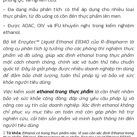
- Đa dạng mẫu phân tích: có thể áp dụng cho nhiều loại
thực phẩm, từ đồ uống có cồn đến thực phẩm lên men.
- Được AOAC, OIV và IFU khuyến nghị trong kiểm nghiệm
ethanol.
Bộ kit Enzytec™ Liquid Ethanol E8340 của R-Biopharm là
công cụ phân tích lý tưởng cho các phòng thí nghiệm thực
phẩm và đồ uống, giúp xác định ethanol trong thực phẩm
một cách nhanh chóng, chính xác và tuân thủ tiêu chuẩn
quốc tế. Đây là giải pháp được nhiều doanh nghiệp tin dùng
để đảm bảo chất lượng, tuân thủ pháp lý và bảo vệ sức
khỏe người tiêu dùng.
Việc kiểm soát
ethanol trong thực phẩm
là cần thiết nhằm
bảo vệ sức khỏe cộng đồng, đáp ứng yêu cầu pháp lý và
nâng cao uy tín của doanh nghiệp. Xác định ethanol không
chỉ phục vụ mục tiêu an toàn mà còn góp phần hỗ trợ
nghiên cứu, cải tiến sản phẩm và minh bạch thông tin đến
người tiêu dùng.
Từ khóa:
Ethanol có trong thực phẩm nào
,
Vì sao cần xác định Ethanol trong