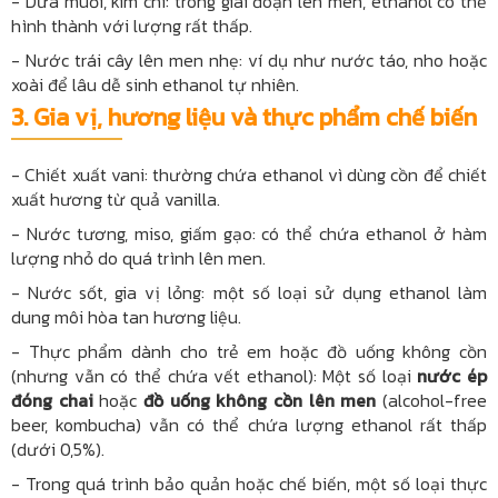
- Dưa muối, kim chi: trong giai đoạn lên men, ethanol có thể
hình thành với lượng rất thấp.
- Nước trái cây lên men nhẹ: ví dụ như nước táo, nho hoặc
xoài để lâu dễ sinh ethanol tự nhiên.
3. Gia vị, hương liệu và thực phẩm chế biến
- Chiết xuất vani: thường chứa ethanol vì dùng cồn để chiết
xuất hương từ quả vanilla.
- Nước tương, miso, giấm gạo: có thể chứa ethanol ở hàm
lượng nhỏ do quá trình lên men.
- Nước sốt, gia vị lỏng: một số loại sử dụng ethanol làm
dung môi hòa tan hương liệu.
- Thực phẩm dành cho trẻ em hoặc đồ uống không cồn
(nhưng vẫn có thể chứa vết ethanol): Một số loại
nước ép
đóng chai
hoặc
đồ uống không cồn lên men
(alcohol-free
beer, kombucha) vẫn có thể chứa lượng ethanol rất thấp
(dưới 0,5%).
- Trong quá trình bảo quản hoặc chế biến, một số loại thực