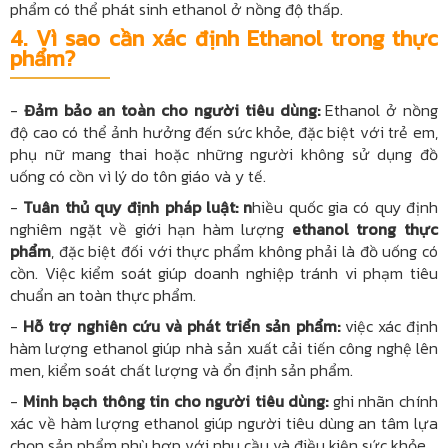
phẩm có thể phát sinh ethanol ở nồng độ thấp.
4. Vì sao cần xác định Ethanol trong thực
phẩm?
-
Đảm bảo an toàn cho người tiêu dùng:
Ethanol ở nồng
độ cao có thể ảnh hưởng đến sức khỏe, đặc biệt với trẻ em,
phụ nữ mang thai hoặc những người không sử dụng đồ
uống có cồn vì lý do tôn giáo và y tế.
-
Tuân thủ quy định pháp luật: n
hiều quốc gia có quy định
nghiêm ngặt về giới hạn hàm lượng
ethanol trong thực
phẩm
, đặc biệt đối với thực phẩm không phải là đồ uống có
cồn. Việc kiểm soát giúp doanh nghiệp tránh vi phạm tiêu
chuẩn an toàn thực phẩm.
-
Hỗ trợ nghiên cứu và phát triển sản phẩm:
việc xác định
hàm lượng ethanol giúp nhà sản xuất cải tiến công nghệ lên
men, kiểm soát chất lượng và ổn định sản phẩm.
-
Minh bạch thông tin cho người tiêu dùng:
ghi nhãn chính
xác về hàm lượng ethanol giúp người tiêu dùng an tâm lựa
chọn sản phẩm phù hợp với nhu cầu và điều kiện sức khỏe.