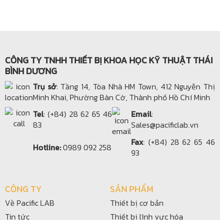
CÔNG TY TNHH THIẾT BỊ KHOA HỌC KỸ THUẬT THÁI
BÌNH DƯƠNG
Trụ sở
: Tầng 14, Tòa Nhà HM Town, 412 Nguyễn Thị
Minh Khai, Phường Bàn Cờ, Thành phố Hồ Chí Minh
Tel
: (+84) 28 62 65 46
Email
:
83
Sales@pacificlab.vn
Fax
: (+84) 28 62 65 46
Hotline:
0989 092 258
93
CÔNG TY
SẢN PHẨM
Về Pacific LAB
Thiết bị cơ bản
Tin tức
Thiết bị lĩnh vực hóa