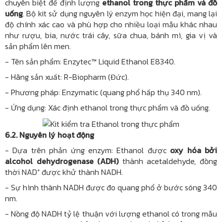
chuyên biệt để định lượng
ethanol trong thực phẩm và đồ
uống
. Bộ kit sử dụng nguyên lý enzym học hiện đại, mang lại
độ chính xác cao và phù hợp cho nhiều loại mẫu khác nhau
như rượu, bia, nước trái cây, sữa chua, bánh mì, gia vị và
sản phẩm lên men.
- Tên sản phẩm: Enzytec™ Liquid Ethanol E8340.
- Hãng sản xuất: R-Biopharm (Đức).
- Phương pháp: Enzymatic (quang phổ hấp thụ 340 nm).
- Ứng dụng: Xác định ethanol trong thực phẩm và đồ uống.
6.2. Nguyên lý hoạt động
- Dựa trên phản ứng enzym: Ethanol được
oxy hóa bởi
alcohol dehydrogenase (ADH)
thành acetaldehyde, đồng
thời NAD⁺ được khử thành NADH.
- Sự hình thành NADH được đo quang phổ ở bước sóng 340
nm.
- Nồng độ NADH tỷ lệ thuận với lượng ethanol có trong mẫu