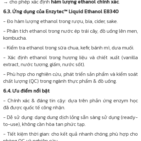
→ cho phép xác định
hàm lượng ethanol chính xác
.
6.3. Ứng dụng của Enzytec™ Liquid Ethanol E8340
- Đo hàm lượng ethanol trong rượu, bia, cider, sake.
- Phân tích ethanol trong nước ép trái cây, đồ uống lên men,
kombucha.
- Kiểm tra ethanol trong sữa chua, kefir, bánh mì, dưa muối.
- Xác định ethanol trong hương liệu và chiết xuất (vanilla
extract, nước tương, giấm, nước sốt).
- Phù hợp cho nghiên cứu, phát triển sản phẩm và kiểm soát
chất lượng (QC) trong ngành thực phẩm & đồ uống.
6.4. Ưu điểm nổi bật
- Chính xác & đáng tin cậy: dựa trên phản ứng enzym học
đã được quốc tế công nhận.
- Dễ sử dụng: dạng dung dịch lỏng sẵn sàng sử dụng (ready-
to-use), không cần hòa tan phức tạp.
- Tiết kiệm thời gian: cho kết quả nhanh chóng, phù hợp cho
phòng QC và nghiên cứu.