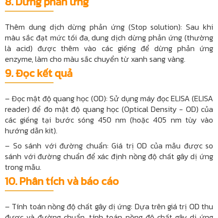
8.
Dừng phản ứng
Thêm dung dịch dừng phản ứng (Stop solution): Sau khi
màu sắc đạt mức tối đa, dung dịch dừng phản ứng (thường
là acid) được thêm vào các giếng để dừng phản ứng
enzyme, làm cho màu sắc chuyển từ xanh sang vàng.
9.
Đọc kết quả
– Đọc mật độ quang học (OD): Sử dụng máy đọc ELISA (ELISA
reader) để đo mật độ quang học (Optical Density - OD) của
các giếng tại bước sóng 450 nm (hoặc 405 nm tùy vào
hướng dẫn kit).
– So sánh với đường chuẩn: Giá trị OD của mẫu được so
sánh với đường chuẩn để xác định nồng độ chất gây dị ứng
trong mẫu.
10. Phân tích và báo cáo
– Tính toán nồng độ chất gây dị ứng: Dựa trên giá trị OD thu
được và đường chuẩn, tính toán nồng độ chất gây dị ứng