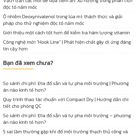
Vạch trần các mối đe dọa tiềm ẩn: Xu hướng trong phân tích
độc tố nấm mốc
Ô nhiễm Deoxynivalenol trong lúa mì: thách thức và giải
pháp cho thử nghiệm độc tố nấm mốc
Giới thiệu một cách tốt hơn để kiểm tra hàm lượng vitamin
Công nghệ mới "Hook Line" | Phát hiện chất gây dị ứng đáng
tin cậy hơn
Bạn đã xem chưa?
So sánh chi phí: Đĩa đổ sẵn và tự pha môi trường | Phương
án nào kinh tế hơn?
Quy trình thao tác chuẩn với Compact Dry | Hướng dẫn chi
tiết cho phòng QC
So sánh chi phí: Đĩa đổ sẵn và tự pha môi trường – phương
án nào kinh tế hơn?
5 sai lầm thường gặp khi đổ môi trường thạch thủ công và