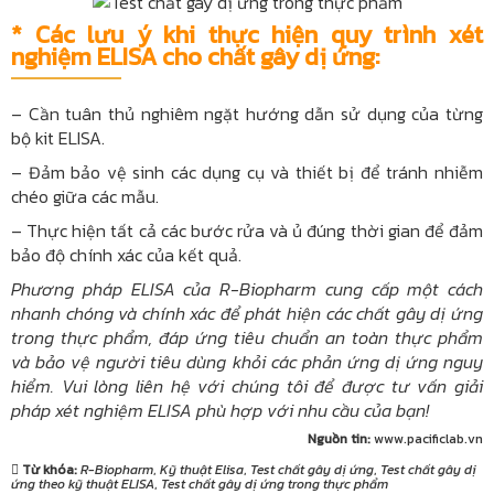
* Các lưu ý khi thực hiện quy trình xét
nghiệm ELISA cho chất gây dị ứng:
– Cần tuân thủ nghiêm ngặt hướng dẫn sử dụng của từng
bộ kit ELISA.
– Đảm bảo vệ sinh các dụng cụ và thiết bị để tránh nhiễm
chéo giữa các mẫu.
– Thực hiện tất cả các bước rửa và ủ đúng thời gian để đảm
bảo độ chính xác của kết quả.
Phương pháp ELISA của R-Biopharm cung cấp một cách
nhanh chóng và chính xác để phát hiện các chất gây dị ứng
trong thực phẩm, đáp ứng tiêu chuẩn an toàn thực phẩm
và bảo vệ người tiêu dùng khỏi các phản ứng dị ứng nguy
hiểm. Vui lòng liên hệ với chúng tôi để được tư vấn giải
pháp xét nghiệm ELISA phù hợp với nhu cầu của bạn!
Nguồn tin:
www.pacificlab.vn
Từ khóa:
R-Biopharm
,
Kỹ thuật Elisa
,
Test chất gây dị ứng
,
Test chất gây dị
ứng theo kỹ thuật ELISA
,
Test chất gây dị ứng trong thực phẩm