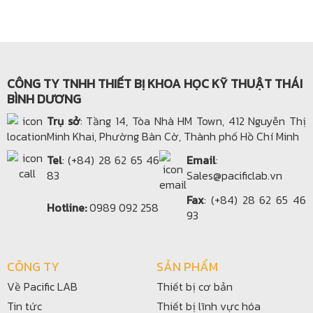
CÔNG TY TNHH THIẾT BỊ KHOA HỌC KỸ THUẬT THÁI
BÌNH DƯƠNG
Trụ sở
: Tầng 14, Tòa Nhà HM Town, 412 Nguyễn Thị
Minh Khai, Phường Bàn Cờ, Thành phố Hồ Chí Minh
Tel
: (+84) 28 62 65 46
Email
:
83
Sales@pacificlab.vn
Fax
: (+84) 28 62 65 46
Hotline:
0989 092 258
93
CÔNG TY
SẢN PHẨM
Về Pacific LAB
Thiết bị cơ bản
Tin tức
Thiết bị lĩnh vực hóa