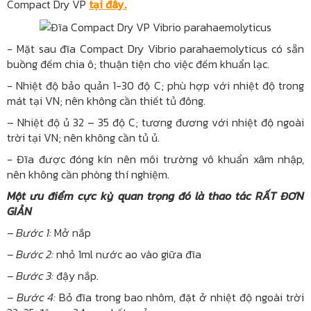
Compact Dry VP
tại đây.
- Mặt sau đĩa Compact Dry Vibrio parahaemolyticus có sẵn
buồng đếm chia ô; thuận tiện cho việc đếm khuẩn lạc.
- Nhiệt độ bảo quản 1-30 độ C; phù hợp với nhiệt độ trong
mát tại VN; nên không cần thiết tủ đông.
– Nhiệt độ ủ 32 – 35 độ C; tương đương với nhiệt độ ngoài
trời tại VN; nên không cần tủ ủ.
- Đĩa được đóng kín nên môi trường vô khuẩn xâm nhập,
nên không cần phòng thí nghiệm.
Một ưu điểm cực kỳ quan trọng đó là thao tác RẤT ĐƠN
GIẢN
– Bước 1:
Mở nắp
– Bước 2:
nhỏ 1ml nước ao vào giữa đĩa
– Bước 3:
đậy nắp.
– Bước 4:
Bỏ đĩa trong bao nhôm, đặt ở nhiệt độ ngoài trời