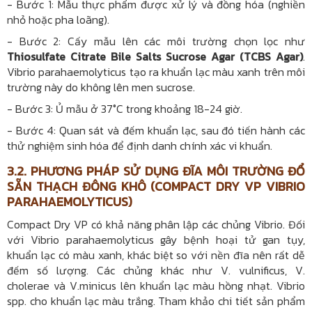
- Bước 1: Mẫu thực phẩm được xử lý và đồng hóa (nghiền
nhỏ hoặc pha loãng).
- Bước 2: Cấy mẫu lên các môi trường chọn lọc như
Thiosulfate Citrate Bile Salts Sucrose Agar (TCBS Agar)
.
Vibrio parahaemolyticus tạo ra khuẩn lạc màu xanh trên môi
trường này do không lên men sucrose.
- Bước 3: Ủ mẫu ở 37°C trong khoảng 18-24 giờ.
- Bước 4: Quan sát và đếm khuẩn lạc, sau đó tiến hành các
thử nghiệm sinh hóa để định danh chính xác vi khuẩn.
3.2. PHƯƠNG PHÁP SỬ DỤNG ĐĨA MÔI TRƯỜNG ĐỔ
SẴN THẠCH ĐÔNG KHÔ (COMPACT DRY VP VIBRIO
PARAHAEMOLYTICUS)
Compact Dry VP có khả năng phân lập các chủng Vibrio. Đối
với Vibrio parahaemolyticus gây bệnh hoại tử gan tụy,
khuẩn lạc có màu xanh, khác biệt so với nền đĩa nên rất dễ
đếm số lượng. Các chủng khác như V. vulnificus, V.
cholerae và V.minicus lên khuẩn lạc màu hồng nhạt. Vibrio
spp. cho khuẩn lạc màu trắng. Tham khảo chi tiết sản phẩm