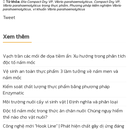
Từ khóa:
Đĩa Compact Dry VP
,
Vibrio parahaemolyticus
,
Compact Dry VP
,
Vibrio parahaemolyticus trong thực phẩm
,
Phương pháp kiểm nghiệm Vibrio
parahaemolyticus
,
vi khuẩn Vibrio parahaemolyticus
Tweet
Xem thêm
Vạch trần các mối đe dọa tiềm ẩn: Xu hướng trong phân tích
độc tố nấm mốc
Vệ sinh an toàn thực phẩm: 3 lầm tưởng về nấm men và
nấm mốc
Kiểm soát chất lượng thực phẩm bằng phương pháp
Enzymatic
Môi trường nuôi cấy vi sinh vật | Định nghĩa và phân loại
Độc tố nấm mốc trong thức ăn chăn nuôi: Chúng nguy hiểm
thế nào cho vật nuôi?
Công nghệ mới "Hook Line" | Phát hiện chất gây dị ứng đáng