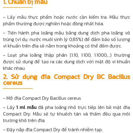
1.
Chuẩn bị mẫu
- Lấy mẫu thực phẩm hoặc nước cần kiểm tra. Mẫu thực
phẩm thường được nghiền hoặc đồng nhất hóa.
- Tiến hành pha loãng mẫu bằng dung dịch pha loãng vô
trùng (ví dụ: nước muối sinh lý 0,85%) để đảm bảo số lượng
vi khuẩn trên đĩa sẽ nằm trong khoảng có thể đếm được.
- Loạt pha loãng thập phân (1:10, 1:100, 1:1000,...) thường
được sử dụng để tạo ra các dung dịch với mật độ vi khuẩn
khác nhau.
2.
Sử dụng đĩa Compact Dry BC Bacillus
cereus
- Mở đĩa Compact Dry Bacillus cereus
- Lấy
1 ml mẫu
đã pha loãng nhỏ trực tiếp lên bề mặt đĩa
Compact Dry. Mẫu sẽ tự khuếch tán và thấm đều qua môi
trường khô trên đĩa.
- Đậy nắp đĩa Compact Dry để tránh nhiễm tạp.