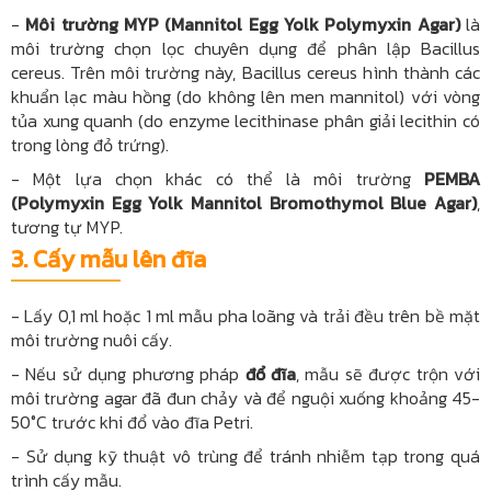
-
Môi trường MYP (Mannitol Egg Yolk Polymyxin Agar)
là
môi trường chọn lọc chuyên dụng để phân lập Bacillus
cereus. Trên môi trường này, Bacillus cereus hình thành các
khuẩn lạc màu hồng (do không lên men mannitol) với vòng
tủa xung quanh (do enzyme lecithinase phân giải lecithin có
trong lòng đỏ trứng).
- Một lựa chọn khác có thể là môi trường
PEMBA
(Polymyxin Egg Yolk Mannitol Bromothymol Blue Agar)
,
tương tự MYP.
3. Cấy mẫu lên đĩa
- Lấy 0,1 ml hoặc 1 ml mẫu pha loãng và trải đều trên bề mặt
môi trường nuôi cấy.
- Nếu sử dụng phương pháp
đổ đĩa
, mẫu sẽ được trộn với
môi trường agar đã đun chảy và để nguội xuống khoảng 45-
50°C trước khi đổ vào đĩa Petri.
- Sử dụng kỹ thuật vô trùng để tránh nhiễm tạp trong quá
trình cấy mẫu.