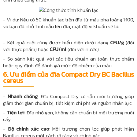
- Ví dụ: Nếu có 50 khuẩn lạc trên đĩa từ mẫu pha loãng 1:100,
và bạn đã nhỏ 1 ml mẫu lên đĩa, mật độ vi khuẩn sẽ là:
- Kết quả cuối cùng được biểu diễn dưới dạng
CFU/g
(đối
với thực phẩm) hoặc
CFU/ml
(đối với nước).
- So sánh kết quả với các tiêu chuẩn an toàn thực phẩm
hoặc quy định để đánh giá mức độ nhiễm của mẫu.
6. Ưu điểm của đĩa Compact Dry BC Bacillus
cereus
-
Nhanh chóng
: Đĩa Compact Dry có sẵn môi trường, giúp
giảm thời gian chuẩn bị, tiết kiệm chi phí và nguồn nhân lực.
-
Tiện lợi
: Đĩa nhỏ gọn, không cần chuẩn bị môi trường nuôi
cấy.
-
Độ chính xác cao
: Môi trường chọn lọc giúp phát hiện
Bacillus cereus một cách rõ ràng và chính xác.