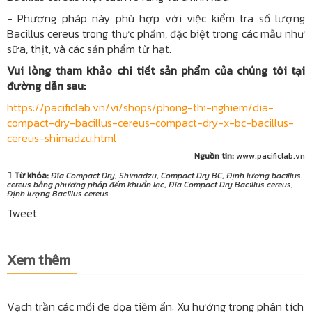
- Phương pháp này phù hợp với việc kiểm tra số lượng
Bacillus cereus trong thực phẩm, đặc biệt trong các mẫu như
sữa, thịt, và các sản phẩm từ hạt.
Vui lòng tham khảo chi tiết sản phẩm của chúng tôi tại
đường dẫn sau:
https://pacificlab.vn/vi/shops/phong-thi-nghiem/dia-
compact-dry-bacillus-cereus-compact-dry-x-bc-bacillus-
cereus-shimadzu.html
Nguồn tin:
www.pacificlab.vn
Từ khóa:
Đĩa Compact Dry
,
Shimadzu
,
Compact Dry BC
,
Định lượng bacillus
cereus bằng phương pháp đếm khuẩn lạc
,
Đĩa Compact Dry Bacillus cereus
,
Định lượng Bacillus cereus
Tweet
Xem thêm
Vạch trần các mối đe dọa tiềm ẩn: Xu hướng trong phân tích