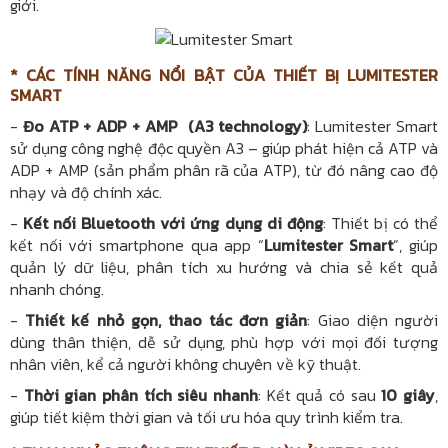
giới.
* CÁC TÍNH NĂNG NỔI BẬT CỦA THIẾT BỊ LUMITESTER
SMART
-
Đo ATP + ADP + AMP (A3 technology)
: Lumitester Smart
sử dụng công nghệ độc quyền A3 – giúp phát hiện cả ATP và
ADP + AMP (sản phẩm phân rã của ATP), từ đó nâng cao độ
nhạy và độ chính xác.
-
Kết nối Bluetooth với ứng dụng di động
: Thiết bị có thể
kết nối với smartphone qua app “
Lumitester Smart
”, giúp
quản lý dữ liệu, phân tích xu hướng và chia sẻ kết quả
nhanh chóng.
-
Thiết kế nhỏ gọn, thao tác đơn giản
: Giao diện người
dùng thân thiện, dễ sử dụng, phù hợp với mọi đối tượng
nhân viên, kể cả người không chuyên về kỹ thuật.
-
Thời gian phân tích siêu nhanh
: Kết quả có sau
10 giây
,
giúp tiết kiệm thời gian và tối ưu hóa quy trình kiểm tra.