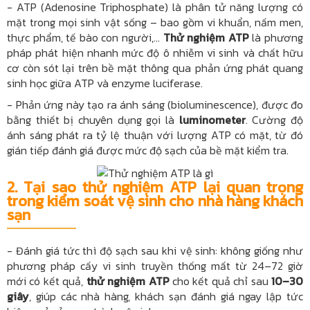
- ATP (Adenosine Triphosphate) là phân tử năng lượng có
mặt trong mọi sinh vật sống – bao gồm vi khuẩn, nấm men,
thực phẩm, tế bào con người,...
Thử nghiệm ATP
là phương
pháp phát hiện nhanh mức độ ô nhiễm vi sinh và chất hữu
cơ còn sót lại trên bề mặt thông qua phản ứng phát quang
sinh học giữa ATP và enzyme luciferase.
- Phản ứng này tạo ra ánh sáng (bioluminescence), được đo
bằng thiết bị chuyên dụng gọi là
luminometer
. Cường độ
ánh sáng phát ra tỷ lệ thuận với lượng ATP có mặt, từ đó
gián tiếp đánh giá được mức độ sạch của bề mặt kiểm tra.
2. Tại sao thử nghiệm ATP lại quan trọng
trong kiểm soát vệ sinh cho nhà hàng khách
sạn
- Đánh giá tức thì độ sạch sau khi vệ sinh: không giống như
phương pháp cấy vi sinh truyền thống mất từ 24–72 giờ
mới có kết quả,
thử nghiệm ATP
cho kết quả chỉ sau
10–30
giây
, giúp các nhà hàng, khách sạn đánh giá ngay lập tức