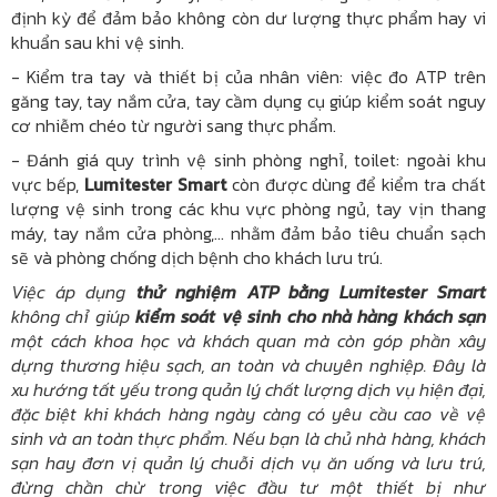
định kỳ để đảm bảo không còn dư lượng thực phẩm hay vi
khuẩn sau khi vệ sinh.
- Kiểm tra tay và thiết bị của nhân viên: việc đo ATP trên
găng tay, tay nắm cửa, tay cầm dụng cụ giúp kiểm soát nguy
cơ nhiễm chéo từ người sang thực phẩm.
- Đánh giá quy trình vệ sinh phòng nghỉ, toilet: ngoài khu
vực bếp,
Lumitester Smart
còn được dùng để kiểm tra chất
lượng vệ sinh trong các khu vực phòng ngủ, tay vịn thang
máy, tay nắm cửa phòng,... nhằm đảm bảo tiêu chuẩn sạch
sẽ và phòng chống dịch bệnh cho khách lưu trú.
Việc áp dụng
thử nghiệm ATP bằng Lumitester Smart
không chỉ giúp
kiểm soát vệ sinh cho nhà hàng khách sạn
một cách khoa học và khách quan mà còn góp phần xây
dựng thương hiệu sạch, an toàn và chuyên nghiệp. Đây là
xu hướng tất yếu trong quản lý chất lượng dịch vụ hiện đại,
đặc biệt khi khách hàng ngày càng có yêu cầu cao về vệ
sinh và an toàn thực phẩm. Nếu bạn là chủ nhà hàng, khách
sạn hay đơn vị quản lý chuỗi dịch vụ ăn uống và lưu trú,
đừng chần chừ trong việc đầu tư một thiết bị như