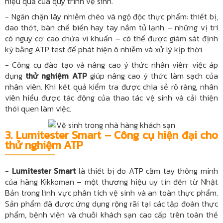
hiệu quả của quy trình vệ sinh.
- Ngăn chặn lây nhiễm chéo và ngộ độc thực phẩm: thiết bị,
dao thớt, bàn chế biến hay tay nắm tủ lạnh – những vị trí
có nguy cơ cao chứa vi khuẩn – có thể được giám sát định
kỳ bằng ATP test để phát hiện ô nhiễm và xử lý kịp thời.
- Công cụ đào tạo và nâng cao ý thức nhân viên: việc áp
dụng
thử nghiệm ATP
giúp nâng cao ý thức làm sạch của
nhân viên. Khi kết quả kiểm tra được chia sẻ rõ ràng, nhân
viên hiểu được tác động của thao tác vệ sinh và cải thiện
thói quen làm việc.
3. Lumitester Smart – Công cụ hiện đại cho
thử nghiệm ATP
-
Lumitester Smart
là thiết bị đo ATP cầm tay thông minh
của hãng Kikkoman – một thương hiệu uy tín đến từ Nhật
Bản trong lĩnh vực phân tích vệ sinh và an toàn thực phẩm.
Sản phẩm đã được ứng dụng rộng rãi tại các tập đoàn thực
phẩm, bệnh viện và chuỗi khách sạn cao cấp trên toàn thế