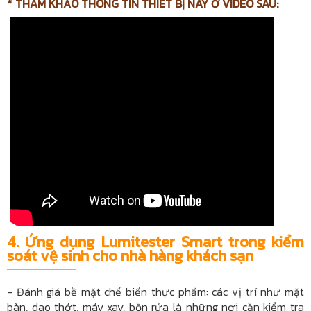
* THAM KHẢO THÔNG TIN THIẾT BỊ NÀY Ở VIDEO SAU:
4. Ứng dụng Lumitester Smart trong kiểm
soát vệ sinh cho nhà hàng khách sạn
- Đánh giá bề mặt chế biến thực phẩm: các vị trí như mặt
bàn, dao thớt, máy xay, bồn rửa là những nơi cần kiểm tra