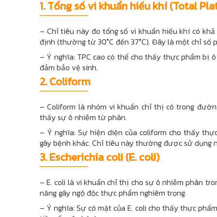
1.
Tổng số vi khuẩn hiếu khí (Total Pla
– Chỉ tiêu này đo tổng số vi khuẩn hiếu khí có kh
định (thường từ 30°C đến 37°C). Đây là một chỉ số
– Ý nghĩa: TPC cao có thể cho thấy thực phẩm bị ô
đảm bảo vệ sinh.
2.
Coliform
– Coliform là nhóm vi khuẩn chỉ thị có trong đườ
thấy sự ô nhiễm từ phân.
– Ý nghĩa: Sự hiện diện của coliform cho thấy th
gây bệnh khác. Chỉ tiêu này thường được sử dụng n
3. Escherichia coli (E. coli)
– E. coli là vi khuẩn chỉ thị cho sự ô nhiễm phân tr
năng gây ngộ độc thực phẩm nghiêm trọng.
– Ý nghĩa: Sự có mặt của E. coli cho thấy thực phẩ