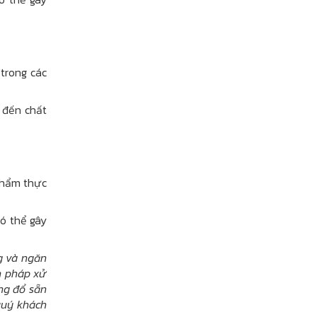
trong các
 đến chất
 phẩm thực
có thể gây
g và ngăn
n pháp xử
ng đổ sẵn
quý khách