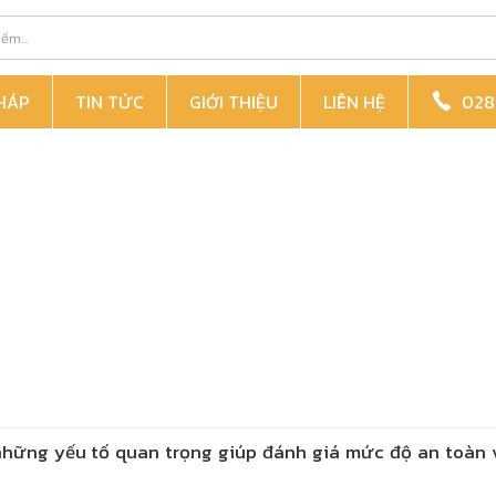
PHÁP
TIN TỨC
GIỚI THIỆU
LIÊN HỆ
028 
 những yếu tố quan trọng giúp đánh giá mức độ an toàn 