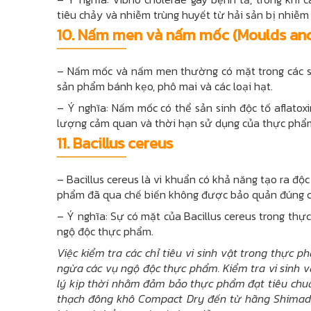
tiêu chảy và nhiễm trùng huyết từ hải sản bị nhiễm
10.
Nấm men và nấm mốc (Moulds and
– Nấm mốc và nấm men thường có mặt trong các sả
sản phẩm bánh kẹo, phô mai và các loại hạt.
– Ý nghĩa: Nấm mốc có thể sản sinh độc tố aflatox
lượng cảm quan và thời hạn sử dụng của thực phẩ
11.
Bacillus cereus
– Bacillus cereus là vi khuẩn có khả năng tạo ra đ
phẩm đã qua chế biến không được bảo quản đúng c
– Ý nghĩa: Sự có mặt của Bacillus cereus trong thực
ngộ độc thực phẩm.
Việc kiểm tra các chỉ tiêu vi sinh vật trong thực
ngừa các vụ ngộ độc thực phẩm. Kiểm tra vi sinh 
lý kịp thời nhằm đảm bảo thực phẩm đạt tiêu chuẩ
thạch đông khô Compact Dry đến từ hãng Shimadzu