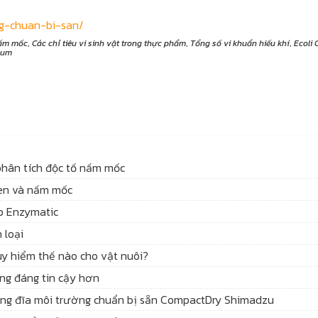
ng-chuan-bi-san/
ấm mốc
,
Các chỉ tiêu vi sinh vật trong thực phẩm
,
Tổng số vi khuẩn hiếu khí
,
Ecoli 
num
phân tích độc tố nấm mốc
men và nấm mốc
p Enzymatic
 loại
y hiểm thế nào cho vật nuôi?
ứng đáng tin cậy hơn
ằng đĩa môi trường chuẩn bị sẵn CompactDry Shimadzu