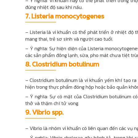
– Ý nghĩa: Vi khuẩn này có thể phát triển trong t
đúng nhiệt độ sau khi nấu.
7.
Listeria monocytogenes
– Listeria là vi khuẩn có thể phát triển ở nhiệt độ
mang thai, trẻ sơ sinh và người cao tuổi.
– Ý nghĩa: Sự hiện diện của Listeria monocytogene
các sản phẩm đông lạnh, sữa, pho mát chưa tiệt trù
8.
Clostridium botulinum
– Clostridium botulinum là vi khuẩn yếm khí tạo r
hiện trong thực phẩm đóng hộp hoặc bảo quản khôn
– Ý nghĩa: Sự có mặt của Clostridium botulinum có
thở và thậm chí tử vong.
9.
Vibrio spp.
– Vibrio là nhóm vi khuẩn có liên quan đến các vụ 
– Ý nghĩa: Vibrio cholerae gây bệnh tả, trong khi c