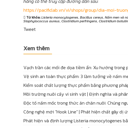
hàng có thể truy cập đường dẫn sau:
https://pacificlab.vn/vi/shops/group/dia-moi-truo
Từ khóa:
Listeria monocytogenes
,
Bacillus cereus
,
Nấm men và n
Staphylococcus aureus
,
Clostridium perfringens
,
Clostridium botuli
Tweet
Xem thêm
Vạch trần các mối đe dọa tiềm ẩn: Xu hướng trong 
Vệ sinh an toàn thực phẩm: 3 lầm tưởng về nấm 
Kiểm soát chất lượng thực phẩm bằng phương phá
Môi trường nuôi cấy vi sinh vật | Định nghĩa và phân
Độc tố nấm mốc trong thức ăn chăn nuôi: Chúng ngu
Công nghệ mới "Hook Line" | Phát hiện chất gây dị 
Phát hiện và định lượng Listeria monocytogenes b