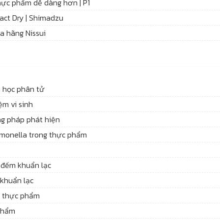
hực phẩm dễ dàng hơn | P1
ct Dry | Shimadzu
a hãng Nissui
h học phân tử
ệm vi sinh
ng pháp phát hiện
lmonella trong thực phẩm
 đếm khuẩn lạc
khuẩn lạc
g thực phẩm
 phẩm