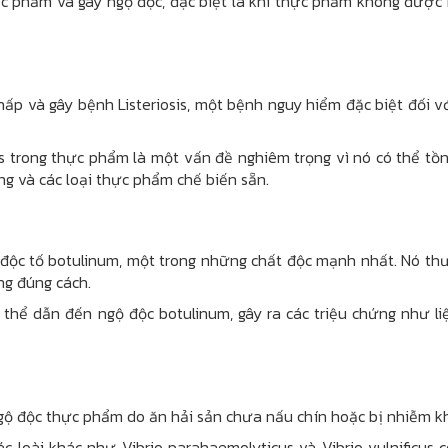
hực phẩm và gây ngộ độc, đặc biệt là khi thực phẩm không được
 thấp và gây bệnh Listeriosis, một bệnh nguy hiểm đặc biệt đối 
s trong thực phẩm là một vấn đề nghiêm trọng vì nó có thể tồn 
ng và các loại thực phẩm chế biến sẵn.
a độc tố botulinum, một trong những chất độc mạnh nhất. Nó th
g đúng cách.
 thể dẫn đến ngộ độc botulinum, gây ra các triệu chứng như liệ
ngộ độc thực phẩm do ăn hải sản chưa nấu chín hoặc bị nhiễm k
ác loài khác như Vibrio parahaemolyticus và Vibrio vulnificus 