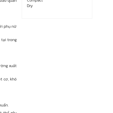
 bảo quản
với phụ nữ
tại trong
ường xuất
t cơ, khó
huẩn.
có thể gây