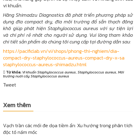
vi khuẩn.
Hãng Shimadzu Diagnostics đã phát triển phương pháp sử
dụng đĩa compact dry, đĩa môi trường đổ sẵn thạch đông
khô giúp phát hiện Staphylococcus aureus với sự tiện lợi
và chi phí rẻ nhất cho người sử dụng. Vui lòng tham khảo
chi tiết sản phẩm do chúng tôi cung cấp tại đường dẫn sau:
https://pacificlab.vn/vi/shops/phong-thi-nghiem/dia-
compact-dry-staphylococcus-aureus-compact-dry-x-sa
staphylococcus-aureus-shimadzu.html
Từ khóa:
Vi khuẩn Staphylococcus aureus
,
Staphylococcus aureus
,
Môi
trường nuôi cấy Staphylococcus aureus
Tweet
Xem thêm
Vạch trần các mối đe dọa tiềm ẩn: Xu hướng trong phân tích
độc tố nấm mốc