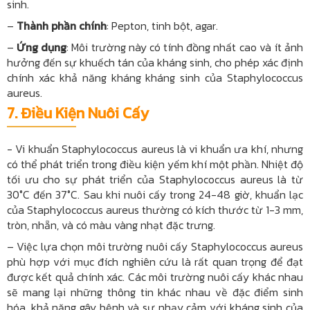
sinh.
–
Thành phần chính
: Pepton, tinh bột, agar.
–
Ứng dụng
: Môi trường này có tính đồng nhất cao và ít ảnh
hưởng đến sự khuếch tán của kháng sinh, cho phép xác định
chính xác khả năng kháng kháng sinh của Staphylococcus
aureus.
7.
Điều Kiện Nuôi Cấy
- Vi khuẩn Staphylococcus aureus là vi khuẩn ưa khí, nhưng
có thể phát triển trong điều kiện yếm khí một phần. Nhiệt độ
tối ưu cho sự phát triển của Staphylococcus aureus là từ
30°C đến 37°C. Sau khi nuôi cấy trong 24-48 giờ, khuẩn lạc
của Staphylococcus aureus thường có kích thước từ 1-3 mm,
tròn, nhẵn, và có màu vàng nhạt đặc trưng.
– Việc lựa chọn môi trường nuôi cấy Staphylococcus aureus
phù hợp với mục đích nghiên cứu là rất quan trọng để đạt
được kết quả chính xác. Các môi trường nuôi cấy khác nhau
sẽ mang lại những thông tin khác nhau về đặc điểm sinh
hóa, khả năng gây bệnh và sự nhạy cảm với kháng sinh của