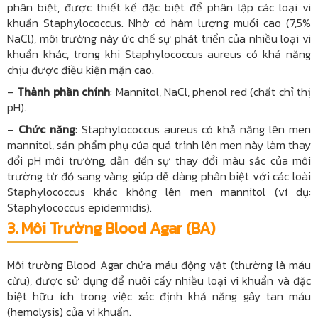
phân biệt, được thiết kế đặc biệt để phân lập các loại vi
khuẩn Staphylococcus. Nhờ có hàm lượng muối cao (7,5%
NaCl), môi trường này ức chế sự phát triển của nhiều loại vi
khuẩn khác, trong khi Staphylococcus aureus có khả năng
chịu được điều kiện mặn cao.
–
Thành phần chính
: Mannitol, NaCl, phenol red (chất chỉ thị
pH).
–
Chức năng
: Staphylococcus aureus có khả năng lên men
mannitol, sản phẩm phụ của quá trình lên men này làm thay
đổi pH môi trường, dẫn đến sự thay đổi màu sắc của môi
trường từ đỏ sang vàng, giúp dễ dàng phân biệt với các loài
Staphylococcus khác không lên men mannitol (ví dụ:
Staphylococcus epidermidis).
3.
Môi Trường Blood Agar (BA)
Môi trường Blood Agar chứa máu động vật (thường là máu
cừu), được sử dụng để nuôi cấy nhiều loại vi khuẩn và đặc
biệt hữu ích trong việc xác định khả năng gây tan máu
(hemolysis) của vi khuẩn.