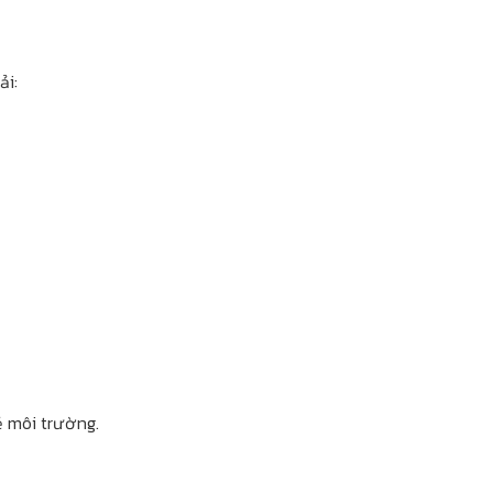
ải:
ẻ môi trường.