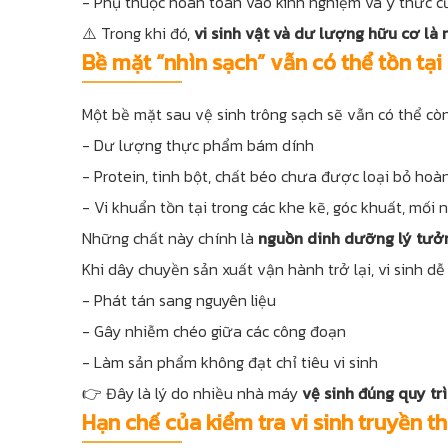
- Phụ thuộc hoàn toàn vào kinh nghiệm và ý thức c
⚠️ Trong khi đó,
vi sinh vật và dư lượng hữu cơ là
Bề mặt “nhìn sạch” vẫn có thể tồn tạ
Một bề mặt sau vệ sinh trông sạch sẽ vẫn có thể còn
- Dư lượng thực phẩm bám dính
- Protein, tinh bột, chất béo chưa được loại bỏ hoà
- Vi khuẩn tồn tại trong các khe kẽ, góc khuất, mối n
Những chất này chính là
nguồn dinh dưỡng lý tưởng
Khi dây chuyền sản xuất vận hành trở lại, vi sinh dễ
- Phát tán sang nguyên liệu
- Gây nhiễm chéo giữa các công đoạn
- Làm sản phẩm không đạt chỉ tiêu vi sinh
👉 Đây là lý do nhiều nhà máy
vệ sinh đúng quy trì
Hạn chế của kiểm tra vi sinh truyền 