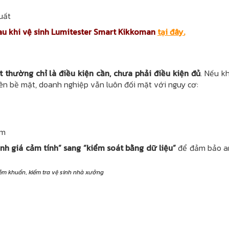
uất
au khi vệ sinh Lumitester Smart Kikkoman
tại đây.
 thường chỉ là điều kiện cần, chưa phải điều kiện đủ
. Nếu k
rên bề mặt, doanh nghiệp vẫn luôn đối mặt với nguy cơ:
ẩm
nh giá cảm tính” sang “kiểm soát bằng dữ liệu”
để đảm bảo a
iễm khuẩn
,
kiểm tra vệ sinh nhà xưởng