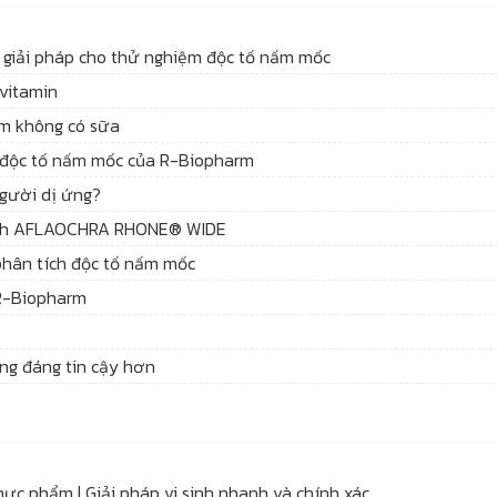
à giải pháp cho thử nghiệm độc tố nấm mốc
 vitamin
ẩm không có sữa
SA độc tố nấm mốc của R-Biopharm
gười dị ứng?
dịch AFLAOCHRA RHONE® WIDE
phân tích độc tố nấm mốc
 R-Biopharm
ứng đáng tin cậy hơn
ực phẩm | Giải pháp vi sinh nhanh và chính xác