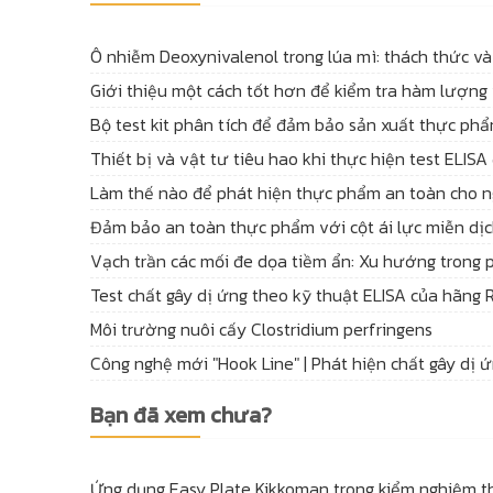
Ô nhiễm Deoxynivalenol trong lúa mì: thách thức v
Giới thiệu một cách tốt hơn để kiểm tra hàm lượng
Bộ test kit phân tích để đảm bảo sản xuất thực ph
Thiết bị và vật tư tiêu hao khi thực hiện test ELI
Làm thế nào để phát hiện thực phẩm an toàn cho n
Đảm bảo an toàn thực phẩm với cột ái lực miễn 
Vạch trần các mối đe dọa tiềm ẩn: Xu hướng trong 
Test chất gây dị ứng theo kỹ thuật ELISA của hãng
Môi trường nuôi cấy Clostridium perfringens
Công nghệ mới "Hook Line" | Phát hiện chất gây dị 
Bạn đã xem chưa?
Ứng dụng Easy Plate Kikkoman trong kiểm nghiệm th