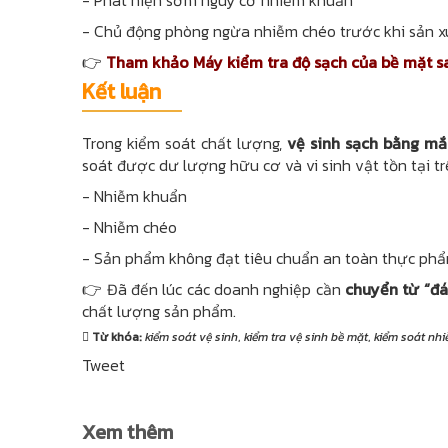
- Phát hiện sớm nguy cơ nhiễm khuẩn
- Chủ động phòng ngừa nhiễm chéo trước khi sản x
👉
Tham khảo Máy kiểm tra độ sạch của bề mặt s
Kết luận
Trong kiểm soát chất lượng,
vệ sinh sạch bằng mắt
soát được dư lượng hữu cơ và vi sinh vật tồn tại t
- Nhiễm khuẩn
- Nhiễm chéo
- Sản phẩm không đạt tiêu chuẩn an toàn thực ph
👉 Đã đến lúc các doanh nghiệp cần
chuyển từ “đá
chất lượng sản phẩm.
Từ khóa:
kiểm soát vệ sinh
,
kiểm tra vệ sinh bề mặt
,
kiểm soát nh
Tweet
Xem thêm