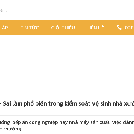
PHÁP
TIN TỨC
GIỚI THIỆU
LIÊN HỆ
028 
– Sai lầm phổ biến trong kiểm soát vệ sinh nhà xư
ng, bếp ăn công nghiệp hay nhà máy sản xuất, việc đánh
t thường.