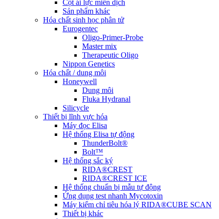
Cột ái lực miễn dịch
Sản phẩm khác
Hóa chất sinh học phân tử
Eurogentec
Oligo-Primer-Probe
Master mix
Therapeutic Oligo
Nippon Genetics
Hóa chất / dung môi
Honeywell
Dung môi
Fluka Hydranal
Silicycle
Thiết bị lĩnh vực hóa
Máy đọc Elisa
Hệ thống Elisa tự động
ThunderBolt®
Bolt™
Hệ thống sắc ký
RIDA®CREST
RIDA®CREST ICE
Hệ thống chuẩn bị mẫu tự động
Ứng dụng test nhanh Mycotoxin
Máy kiểm chỉ tiêu hóa lý RIDA®CUBE SCAN
Thiết bị khác