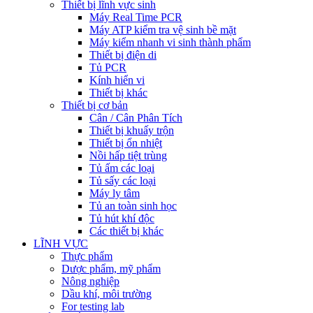
Thiết bị lĩnh vực sinh
Máy Real Time PCR
Máy ATP kiểm tra vệ sinh bề mặt
Máy kiểm nhanh vi sinh thành phẩm
Thiết bị điện di
Tủ PCR
Kính hiển vi
Thiết bị khác
Thiết bị cơ bản
Cân / Cân Phân Tích
Thiết bị khuấy trộn
Thiết bị ổn nhiệt
Nồi hấp tiệt trùng
Tủ ấm các loại
Tủ sấy các loại
Máy ly tâm
Tủ an toàn sinh học
Tủ hút khí độc
Các thiết bị khác
LĨNH VỰC
Thực phẩm
Dược phẩm, mỹ phẩm
Nông nghiệp
Dầu khí, môi trường
For testing lab