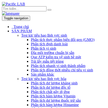
Toggle navigation
Trang chủ
SẢN PHẨM
Test kit/ tiêu hao lĩnh vực sinh
Phân tích thực phẩm biến đổi gen (GMO)
Phân tích định danh loài
Phân tích vi sinh
Đĩa môi trường chuẩn bị sẵn
Que ATP kiểm tra vệ sinh bề mặt
Túi lấy mẫu tiệt trùng
Phân tích nhanh vi sinh thành phẩm
Phân tích đồng thời nhiều chỉ tiêu vi sinh
Sản phẩm khác
Test kit/ tiêu hao lĩnh vực hóa
Phân tích dư lượng kháng sinh
Phân tích dư lượng độc tố
Phân tích chất gây dị ứng
Phân tích hàm lượng Vitamin
Phân tích dư lượng thuốc trừ sâu
Phân tích hàm lượng Histamine