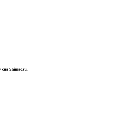
y của Shimadzu
.