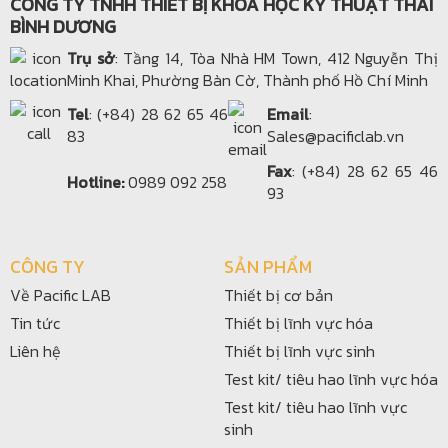
CÔNG TY TNHH THIẾT BỊ KHOA HỌC KỸ THUẬT THÁI
BÌNH DƯƠNG
Trụ sở
: Tầng 14, Tòa Nhà HM Town, 412 Nguyễn Thị
Minh Khai, Phường Bàn Cờ, Thành phố Hồ Chí Minh
Tel
: (+84) 28 62 65 46
Email
:
83
Sales@pacificlab.vn
Fax
: (+84) 28 62 65 46
Hotline:
0989 092 258
93
CÔNG TY
SẢN PHẨM
Về Pacific LAB
Thiết bị cơ bản
Tin tức
Thiết bị lĩnh vực hóa
Liên hệ
Thiết bị lĩnh vực sinh
Test kit/ tiêu hao lĩnh vực hóa
Test kit/ tiêu hao lĩnh vực
sinh