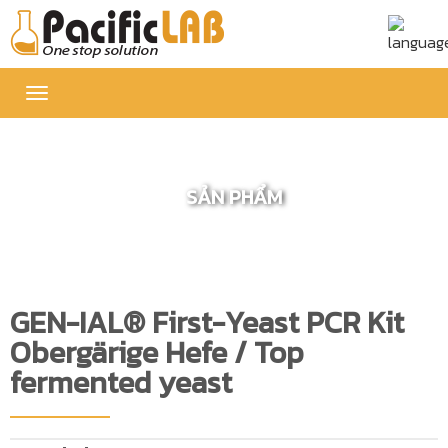
Toggle
navigation
SẢN PHẨM
GEN-IAL® First-Yeast PCR Kit
Obergärige Hefe / Top
fermented yeast