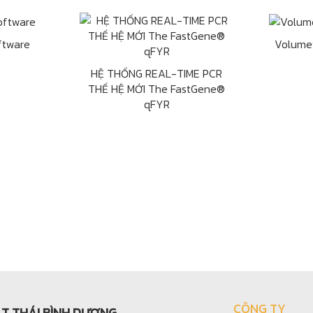
ftware
Volume
HỆ THỐNG REAL-TIME PCR
THẾ HỆ MỚI The FastGene®
qFYR
CÔNG TY
ẬT THÁI BÌNH DƯƠNG