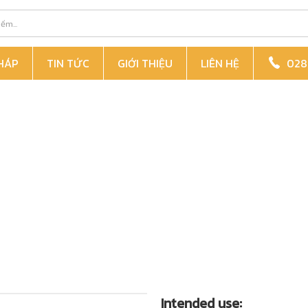
PHÁP
TIN TỨC
GIỚI THIỆU
LIÊN HỆ
028 
Intended use: