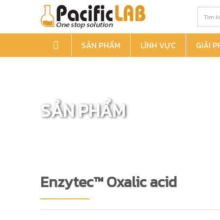
SẢN PHẨM
LĨNH VỰC
GIẢI 
SẢN PHẨM
Enzytec™ Oxalic acid