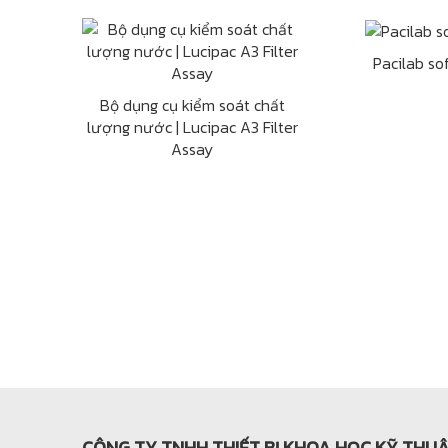
Pacilab so
Bộ dụng cụ kiểm soát chất
lượng nước | Lucipac A3 Filter
Assay
CÔNG TY TNHH THIẾT BỊ KHOA HỌC KỸ THU