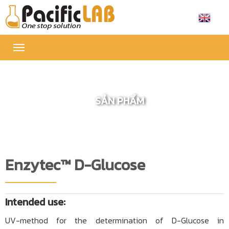
Toggle
navigation
SẢN PHẨM
Enzytec™ D-Glucose
Intended use:
UV-method for the determination of D-Glucose in