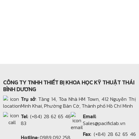
CÔNG TY TNHH THIẾT BỊ KHOA HỌC KỸ THUẬT THÁI
BÌNH DƯƠNG
Trụ sở
: Tầng 14, Tòa Nhà HM Town, 412 Nguyễn Thị
Minh Khai, Phường Bàn Cờ, Thành phố Hồ Chí Minh
Tel
: (+84) 28 62 65 46
Email
:
83
Sales@pacificlab.vn
Fax
: (+84) 28 62 65 46
Hotline:
0989 092 258