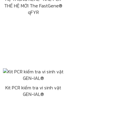
THẾ HỆ MỚI The FastGene®
qFYR
Kit PCR kiểm tra vi sinh vật
GEN-IAL®