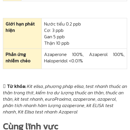
Giới hạn phát
Nước tiểu 0.2 ppb
hiện​
Cơ: 3 ppb
Gan 5 ppb
Thận 10 ppb
Phản ứng
Azaperone 100%, Azaperol 100%,
nhiễm chéo
Haloperidol <0.01%
Từ khóa:
Kit elisa
,
phương pháp elisa
,
test nhanh thuốc an
thần trong thịt
,
kiểm tra dư lượng thuốc an thần
,
thuốc an
thần
,
kit test nhanh
,
euroProxima
,
azaperone
,
azaperol
,
phân tích nhanh hàm lượng azaperone
,
kit ELISA test
nhanh
,
Kit Elisa test nhanh Azaperol
Cùng lĩnh vực