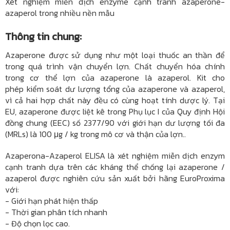
Xét nghiệm miễn dịch enzyme cạnh tranh azaperone-
azaperol trong nhiều nền mẫu
Thông tin chung:
Azaperone được sử dụng như một loại thuốc an thần để
trong quá trình vận chuyển lợn. Chất chuyển hóa chính
trong cơ thể lợn của azaperone là azaperol. Kit cho
phép kiểm soát dư lượng tổng của azaperone và azaperol,
vì cả hai hợp chất này đều có cùng hoạt tính dược lý. Tại
EU, azaperone được liệt kê trong Phụ lục I của Quy định Hội
đồng chung (EEC) số 2377/90 với giới hạn dư lượng tối đa
(MRLs) là 100 μg / kg trong mô cơ và thận của lợn..
Azaperona-Azaperol ELISA là xét nghiệm miễn dịch enzym
cạnh tranh dựa trên các kháng thể chống lại azaperone /
azaperol được nghiên cứu sản xuất bởi hãng EuroProxima
với:
- Giới hạn phát hiện thấp
- Thời gian phân tích nhanh
- Độ chọn lọc cao.