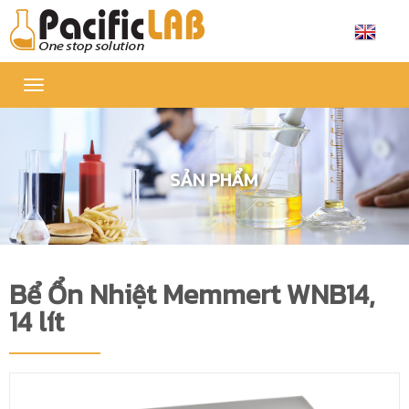
Toggle
navigation
SẢN PHẨM
Bể Ổn Nhiệt Memmert WNB14,
14 lít