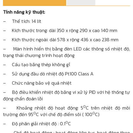
Tính năng kỹ thuật:
– Thể tích: 14 lít
– Kích thước trong: dài 350 x rộng 290 x cao 140 mm
– Kích thước ngoài: dài 578 x rộng 436 x cao 238 mm
– Màn hình hiển thị bằng đèn LED các thông số nhiệt độ,
trạng thái chương trình hoạt động
– Cấu tạo bằng thép không gỉ
– Sử dụng đầu dò nhiệt độ Pt100 Class A
– Chức năng bảo vệ quá nhiệt
– Bộ điều khiển nhiệt độ bằng vi xử lý PID với hệ thống tự
động chẩn đoán lỗi
0
– Khoảng nhiệt độ hoạt động: 5
C trên nhiệt độ môi
0
0
trường đến 95
C với chế độ điểm sôi ( 100
C)
0
– Độ phân giải nhiệt độ : 0.1
C
– Chế độ hoạt động : hoạt động liên tục, hoạt động theo