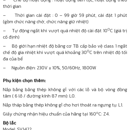
thời gian
– Thời gian cài đặt : 0 – 99 giờ 59 phút, cài đặt 1 phút
(gồm chức năng chờ, chức năng giữ nhiệt)
0
– Tự động ngắt khi vượt quá nhiệt độ cài đặt 10
C (giá trị
cố định)
– Bộ giới hạn nhiệt độ bằng cơ TB cấp bảo vệ class 1 ngắt
0
chế độ gia nhiệt khi vượt quá khoảng 30
C trên nhiệt độ tối
đa của bể
– Nguồn điện: 230V ± 10%, 50/60Hz, 1800W
Phụ kiện chọn thêm:
Nắp bằng bằng thép không gỉ với các lỗ và bộ vòng đồng
tâm ( 6 lỗ / đường kính 87 mm): L0.
Nắp tháp bằng thép không gỉ cho hơi thoát ra ngưng tụ: L1.
o
Giấy chứng nhận hiệu chuẩn của hãng tại 160
C: Z4.
Bộ lắc
Model: SV1422