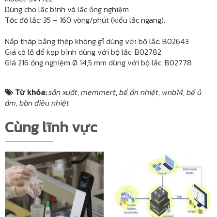
Dùng cho lắc bình và lắc ống nghiệm
Tốc độ lắc: 35 – 160 vòng/phút (kiểu lắc ngang).
Nắp tháp bằng thép không gỉ dùng với bộ lắc: B02643
Giá có lỗ để kẹp bình dùng với bộ lắc: B02782
Giá 216 ống nghiệm Ø 14,5 mm dùng với bộ lắc: B02778
Từ khóa:
sản xuất
,
memmert
,
bể ổn nhiệt
,
wnb14
,
bể ủ
ấm
,
bồn điều nhiệt
Cùng lĩnh vực