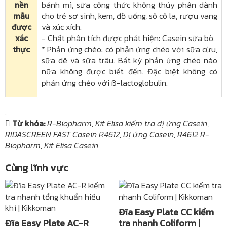
nền
bánh mì, sữa công thức không thủy phân dành
mẫu
cho trẻ sơ sinh, kem, đồ uống, sô cô la, rượu vang
được
và xúc xích.
xác
- Chất phân tích được phát hiện: Casein sữa bò.
thực
* Phản ứng chéo: có phản ứng chéo với sữa cừu,
sữa dê và sữa trâu. Bất kỳ phản ứng chéo nào
nữa không được biết đến.
Đặc biệt không có
phản ứng chéo với ß-lactoglobulin.
.
Từ khóa:
R-Biopharm
,
Kit Elisa kiểm tra dị ứng Casein
,
RIDASCREEN FAST Casein R4612
,
Dị ứng Casein
,
R4612 R-
Biopharm
,
Kit Elisa Casein
Cùng lĩnh vực
Đĩa Easy Plate CC kiểm
Đĩa Easy Plate AC-R
tra nhanh Coliform |