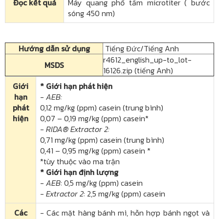
Đọc kết quả
Máy quang phổ tấm microtiter ( bước
sóng 450 nm)
Hướng dẫn sử dụng
Tiếng Đức/Tiếng Anh
r4612_english_up-to_lot-
MSDS
16126.zip (tiếng Anh)
Giới
* Giới hạn phát hiện
hạn
-
AEB:
phát
0,12 mg/kg (ppm) casein (trung bình)
hiện
0,07 – 0,19 mg/kg (ppm) casein*
-
RIDA® Extractor 2:
0,71 mg/kg (ppm) casein (trung bình)
0,41 – 0,95 mg/kg (ppm) casein *
*tùy thuộc vào ma trận
* Giới hạn định lượng
-
AEB
: 0,5 mg/kg (ppm) casein
-
Extractor 2
: 2,5 mg/kg (ppm) casein
Các
- Các mặt hàng bánh mì, hỗn hợp bánh ngọt và