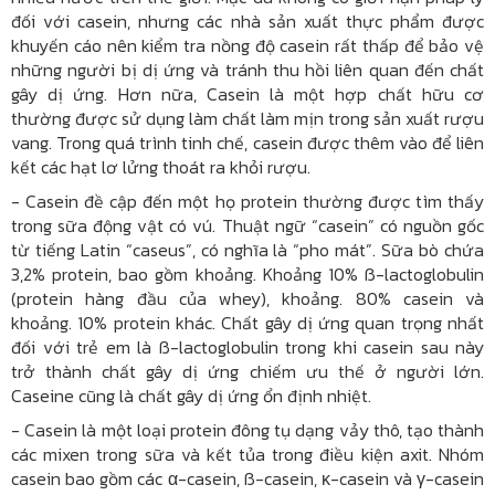
đối với casein, nhưng các nhà sản xuất thực phẩm được
khuyến cáo nên kiểm tra nồng độ casein rất thấp để bảo vệ
những người bị dị ứng và tránh thu hồi liên quan đến chất
gây dị ứng. Hơn nữa, Casein là một hợp chất hữu cơ
thường được sử dụng làm chất làm mịn trong sản xuất rượu
vang. Trong quá trình tinh chế, casein được thêm vào để liên
kết các hạt lơ lửng thoát ra khỏi rượu.
-
Casein đề cập đến một họ protein thường được tìm thấy
trong sữa động vật có vú. Thuật ngữ “casein” có nguồn gốc
từ tiếng Latin “caseus”, có nghĩa là “pho mát”. Sữa bò chứa
3,2% protein, bao gồm khoảng. Khoảng 10% ß-lactoglobulin
(protein hàng đầu của whey), khoảng. 80% casein và
khoảng. 10% protein khác. Chất gây dị ứng quan trọng nhất
đối với trẻ em là ß-lactoglobulin trong khi casein sau này
trở thành chất gây dị ứng chiếm ưu thế ở người lớn.
Caseine cũng là chất gây dị ứng ổn định nhiệt.
-
Casein là một loại protein đông tụ dạng vảy thô, tạo thành
các mixen trong sữa và kết tủa trong điều kiện axit. Nhóm
casein bao gồm các α-casein, ß-casein, κ-casein và γ-casein