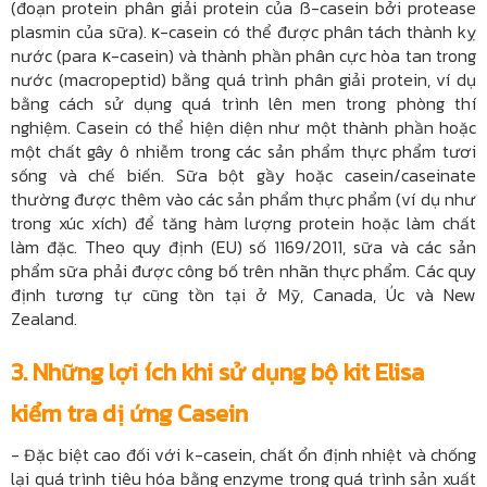
(đoạn protein phân giải protein của ß-casein bởi protease
plasmin của sữa). κ-casein có thể được phân tách thành kỵ
nước (para κ-casein) và thành phần phân cực hòa tan trong
nước (macropeptid) bằng quá trình phân giải protein, ví dụ
bằng cách sử dụng quá trình lên men trong phòng thí
nghiệm. Casein có thể hiện diện như một thành phần hoặc
một chất gây ô nhiễm trong các sản phẩm thực phẩm tươi
sống và chế biến. Sữa bột gầy hoặc casein/caseinate
thường được thêm vào các sản phẩm thực phẩm (ví dụ như
trong xúc xích) để tăng hàm lượng protein hoặc làm chất
làm đặc. Theo quy định (EU) số 1169/2011, sữa và các sản
phẩm sữa phải được công bố trên nhãn thực phẩm. Các quy
định tương tự cũng tồn tại ở Mỹ, Canada, Úc và New
Zealand.
3. Những lợi ích khi sử dụng bộ kit Elisa
kiểm tra dị ứng Casein
-
Đặc biệt cao đối với k-casein, chất ổn định nhiệt và chống
lại quá trình tiêu hóa bằng enzyme trong quá trình sản xuất