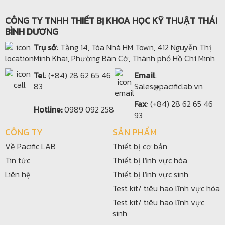
CÔNG TY TNHH THIẾT BỊ KHOA HỌC KỸ THUẬT THÁI
BÌNH DƯƠNG
Trụ sở
: Tầng 14, Tòa Nhà HM Town, 412 Nguyễn Thị
Minh Khai, Phường Bàn Cờ, Thành phố Hồ Chí Minh
Tel
: (+84) 28 62 65 46
Email
:
83
Sales@pacificlab.vn
Fax
: (+84) 28 62 65 46
Hotline:
0989 092 258
93
CÔNG TY
SẢN PHẨM
Về Pacific LAB
Thiết bị cơ bản
Tin tức
Thiết bị lĩnh vực hóa
Liên hệ
Thiết bị lĩnh vực sinh
Test kit/ tiêu hao lĩnh vực hóa
Test kit/ tiêu hao lĩnh vực
sinh