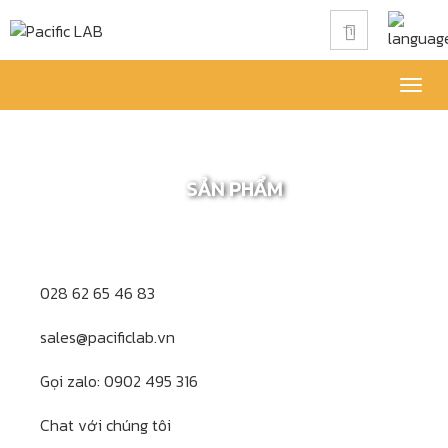
Togg
navig
SẢN PHẨM
028 62 65 46 83
sales@pacificlab.vn
Gọi zalo: 0902 495 316
Chat với chúng tôi