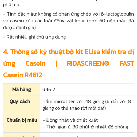
phô mai.
-
Tính đặc hiệu: không có phản ứng chéo với ß-lactoglobulin
và casein của các loài động vật khác (hơn 60 nền mẫu đã
được đánh giá).
-
Rất nhiều ghi chú ứng dụng.
4. Thông số kỹ thuật bộ kit ELisa kiểm tra dị
ứng Casein |
RIDASCREEN® FAST
Casein R4612
Mã hàng
R4612
Quy cách
Tấm microtiter với 48 giếng (6 dải với 8
giếng có thể tháo rời mỗi dải)
Chuẩn bị mẫu
- Đồng nhất và chiết xuất
- Thời gian ủ: 30 phút ở n
hiệt độ phòng