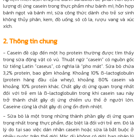
lượng dị ứng casein trong thực phẩm như bánh mì, hỗn hợp
bánh ngọt và bánh mì, sữa công thức dành cho trẻ sơ sinh
không thủy phân, kem, đồ uống, sô cô la, rượu vang và xúc
xích.
2. Thông tin chung
-
Casein đề cập đến một họ protein thường được tìm thấy
trong sữa động vật có vú. Thuật ngữ “casein” có nguồn gốc
từ tiếng Latin “caseus”, có nghĩa là “pho mát”. Sữa bò chứa
3,2% protein, bao gồm khoảng. Khoảng 10% ß-lactoglobulin
(protein hàng đầu của whey), khoảng. 80% casein và
khoảng. 10% protein khác. Chất gây dị ứng quan trọng nhất
đối với trẻ em là ß-lactoglobulin trong khi casein sau này
trở thành chất gây dị ứng chiếm ưu thế ở người lớn.
Caseine cũng là chất gây dị ứng ổn định nhiệt.
-
Sữa bò là một trong những thành phần gây dị ứng quan
trọng nhất trong thực phẩm, đặc biệt là đối với trẻ em. Đó là
lý do tại sao việc dán nhãn casein hoặc sữa là bắt buộc ở
nhiều nước trên thế giới. Mặc dù không có giới hạn pháp lý