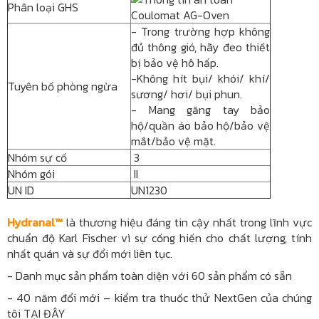
Phân loại GHS
- Trong trường hợp không
đủ thông gió, hãy đeo thiết
bị bảo vệ hô hấp.
-Không hít bụi/ khói/ khí/
Tuyên bố phòng ngừa
sương/ hơi/ bụi phun.
- Mang găng tay bảo
hộ/quần áo bảo hộ/bảo vệ
mắt/bảo vệ mặt.
Nhóm sự cố
3
Nhóm gói
II
UN ID
UN1230
Hydranal™
là thương hiệu đáng tin cậy nhất trong lĩnh vực
chuẩn độ Karl Fischer vì sự cống hiến cho chất lượng, tính
nhất quán và sự đổi mới liên tục.
-
Danh mục sản phẩm toàn diện với 60 sản phẩm có sẵn
-
40 năm đổi mới – kiểm tra thuốc thử NextGen của chúng
tôi
TẠI ĐÂY