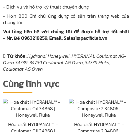
-
Dịch vụ và hỗ trợ kỹ thuật chuyên dụng.
-
Hơn
800 Ghi chú ứng dụng
có sẵn trên trang web của
chúng tôi
Vui lòng liên hệ với chúng tôi để được hỗ trợ tốt nhất
- Mr. Đẽ 0963218259, Email: Sales1@pacificlab.vn
Từ khóa:
Hydranal Honeywell
,
HYDRANAL Coulomat AG-
Oven 34739
,
34739 Coulomat AG Oven
,
34739 Fluka
,
Coulomat AG Oven
Cùng lĩnh vực
Hóa chất HYDRANAL™ -
Hóa chất HYDRANAL™ -
Coulomat Oil 34868 |
Composite 2 34806 |