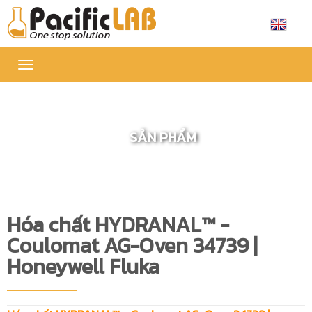
Toggle
navigation
SẢN PHẨM
Hóa chất HYDRANAL™ -
Coulomat AG-Oven 34739 |
Honeywell Fluka