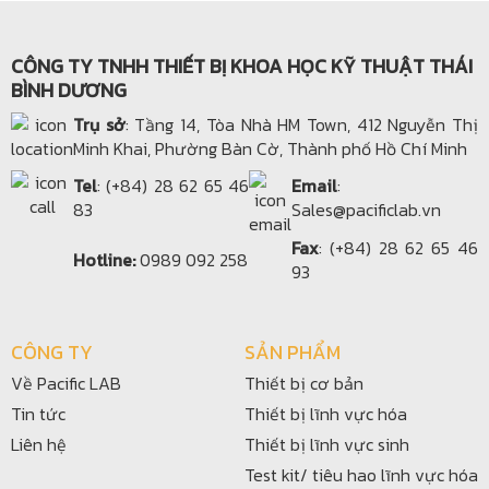
CÔNG TY TNHH THIẾT BỊ KHOA HỌC KỸ THUẬT THÁI
BÌNH DƯƠNG
Trụ sở
: Tầng 14, Tòa Nhà HM Town, 412 Nguyễn Thị
Minh Khai, Phường Bàn Cờ, Thành phố Hồ Chí Minh
Tel
: (+84) 28 62 65 46
Email
:
83
Sales@pacificlab.vn
Fax
: (+84) 28 62 65 46
Hotline:
0989 092 258
93
CÔNG TY
SẢN PHẨM
Về Pacific LAB
Thiết bị cơ bản
Tin tức
Thiết bị lĩnh vực hóa
Liên hệ
Thiết bị lĩnh vực sinh
Test kit/ tiêu hao lĩnh vực hóa