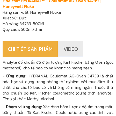
Hóa chất HYDRANAL™ - Coulomat AG-Oven 34739 |
Honeywell Fluka
Hãng sản xuất: Honeywell FLuka
Xuất xứ: Đức
Mã hàng: 34739-500ML
Quy cách: 500ml/chai
CHI TIẾT SẢN PHẨM
VIDEO
Anolyte để chuẩn độ điện lượng Karl Fischer bằng Oven (gốc
methanol), cho tế bào có và không có màng ngăn.
-
Ứng dụng:
HYDRANAL Coulomat AG-Oven 34739 là chất
hóa học sử dụng trong phòng thí nghiệm với mục đích thử
chất, cho các tế bào có và không có màng ngăn. Thuốc thử
cho chuẩn độ Karl Fischer coulometric (dung dịch anolyte).
Tên gọi khác: Methyl Alcohol
-
Phạm vi ứng dụng:
Xác định hàm lượng độ ẩm trong mẫu
bằng chuẩn độ Karl Fischer Coulometic trong các lĩnh vực