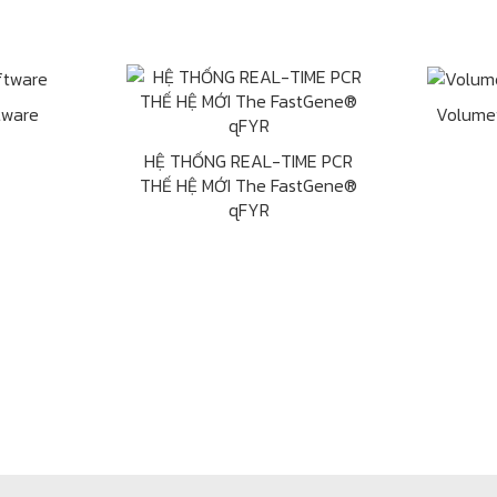
tware
Volume
HỆ THỐNG REAL-TIME PCR
THẾ HỆ MỚI The FastGene®
qFYR