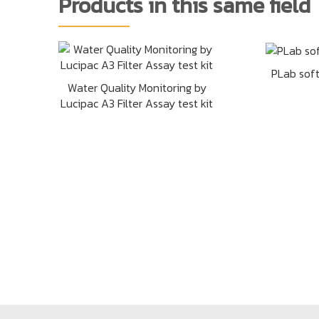
Products in this same field
PLab sof
Water Quality Monitoring by
Lucipac A3 Filter Assay test kit