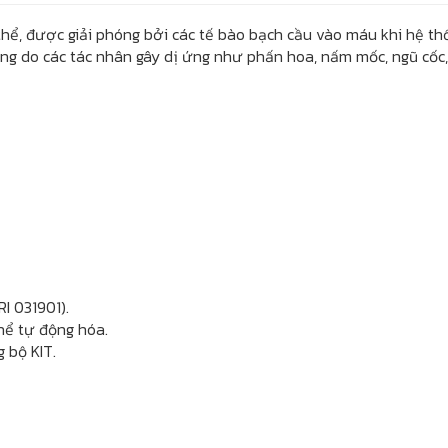
 thể, được giải phóng bởi các tế bào bạch cầu vào máu khi hệ th
g do các tác nhân gây dị ứng như phấn hoa, nấm mốc, ngũ cốc,...
 031901).
hể tự động hóa.
g bộ KIT.