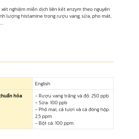
xét nghiệm miễn dịch liên kết enzym theo nguyên
ịnh lượng histamine trong rượu vang, sữa, pho mát,
..
English
chuẩn hóa
- Rượu vang trắng và đỏ: 250 ppb
- Sữa: 100 ppb
- Phô mai, cá tươi và cá đóng hộp:
2,5 ppm
- Bột cá: 100 ppm.