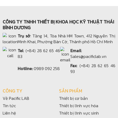
CÔNG TY TNHH THIẾT BỊ KHOA HỌC KỸ THUẬT THÁI
BÌNH DƯƠNG
Trụ sở
: Tầng 14, Tòa Nhà HM Town, 412 Nguyễn Thị
Minh Khai, Phường Bàn Cờ, Thành phố Hồ Chí Minh
Tel
: (+84) 28 62 65 46
Email
:
83
Sales@pacificlab.vn
Fax
: (+84) 28 62 65 46
Hotline:
0989 092 258
93
CÔNG TY
SẢN PHẨM
Về Pacific LAB
Thiết bị cơ bản
Tin tức
Thiết bị lĩnh vực hóa
Liên hệ
Thiết bị lĩnh vực sinh