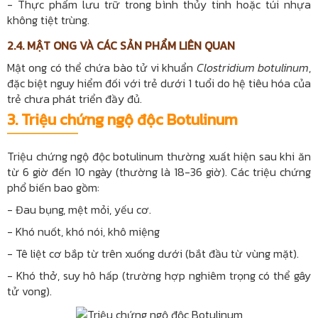
- Thực phẩm lưu trữ trong bình thủy tinh hoặc túi nhựa
không tiệt trùng.
2.4. MẬT ONG VÀ CÁC SẢN PHẨM LIÊN QUAN
Mật ong có thể chứa bào tử vi khuẩn
Clostridium botulinum
,
đặc biệt nguy hiểm đối với trẻ dưới 1 tuổi do hệ tiêu hóa của
trẻ chưa phát triển đầy đủ.
3.
Triệu chứng ngộ độc Botulinum
Triệu chứng ngộ độc botulinum thường xuất hiện sau khi ăn
từ 6 giờ đến 10 ngày (thường là 18-36 giờ). Các triệu chứng
phổ biến bao gồm:
- Đau bụng, mệt mỏi, yếu cơ.
- Khó nuốt, khó nói, khô miệng
- Tê liệt cơ bắp từ trên xuống dưới (bắt đầu từ vùng mặt).
- Khó thở, suy hô hấp (trường hợp nghiêm trọng có thể gây
tử vong).