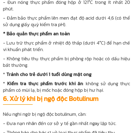
- Đun nóng thực phẩm đóng hộp ở 121°C trong ít nhất 20
phút.
- Đảm bảo thực phẩm lên men đạt độ acid dưới 4,6 (có thể
sử dụng giấy quỳ kiểm tra pH).
* Bảo quản thực phẩm an toàn
- Lưu trữ thực phẩm ở nhiệt độ thấp (dưới 4°C) để hạn chế
vi khuẩn phát triển.
- Không tiêu thụ thực phẩm bị phồng rộp hoặc có dấu hiệu
bất thường.
*
Tránh cho trẻ dưới 1 tuổi dùng mật ong
*
Kiểm tra thực phẩm trước khi ăn
: không sử dụng thực
phẩm có mùi lạ, bị mốc hoặc đóng hộp bị hư hại.
6.
Xử lý khi bị ngộ độc Botulinum
Nếu nghi ngờ bị ngộ độc botulinum, cần:
- Đưa nạn nhân đến cơ sở y tế gần nhất ngay lập tức.
- Thông báo cho bác sĩ về loại thực phẩm đã tiêu thụ.