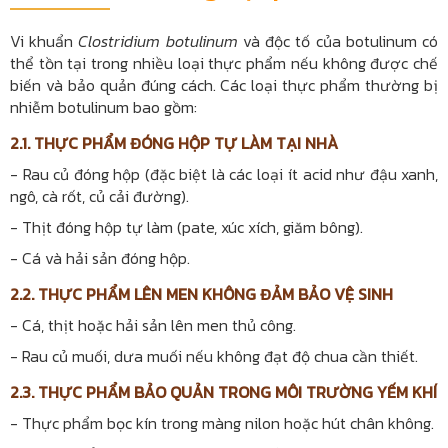
Vi khuẩn
Clostridium botulinum
và độc tố của botulinum có
thể tồn tại trong nhiều loại thực phẩm nếu không được chế
biến và bảo quản đúng cách. Các loại thực phẩm thường bị
nhiễm botulinum bao gồm:
2.1. THỰC PHẨM ĐÓNG HỘP TỰ LÀM TẠI NHÀ
- Rau củ đóng hộp (đặc biệt là các loại ít acid như đậu xanh,
ngô, cà rốt, củ cải đường).
- Thịt đóng hộp tự làm (pate, xúc xích, giăm bông).
- Cá và hải sản đóng hộp.
2.2. THỰC PHẨM LÊN MEN KHÔNG ĐẢM BẢO VỆ SINH
- Cá, thịt hoặc hải sản lên men thủ công.
- Rau củ muối, dưa muối nếu không đạt độ chua cần thiết.
2.3. THỰC PHẨM BẢO QUẢN TRONG MÔI TRƯỜNG YẾM KHÍ
- Thực phẩm bọc kín trong màng nilon hoặc hút chân không.