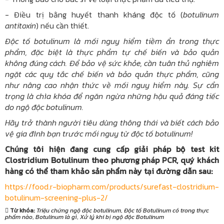
- Điều trị bằng huyết thanh kháng độc tố (
botulinum
antitoxin
) nếu cần thiết.
Độc tố botulinum là mối nguy hiểm tiềm ẩn trong thực
phẩm, đặc biệt là thực phẩm tự chế biến và bảo quản
không đúng cách. Để bảo vệ sức khỏe, cần tuân thủ nghiêm
ngặt các quy tắc chế biến và bảo quản thực phẩm, cũng
như nâng cao nhận thức về mối nguy hiểm này. Sự cẩn
trọng là chìa khóa để ngăn ngừa những hậu quả đáng tiếc
do ngộ độc botulinum.
Hãy trở thành người tiêu dùng thông thái và biết cách bảo
vệ gia đình bạn trước mối nguy từ độc tố botulinum!
Chúng tôi hiện đang cung cấp giải pháp bộ test kit
Clostridium Botulinum theo phương pháp PCR, quý khách
hàng có thể tham khảo sản phẩm này tại đường dẫn sau:
https://food.r-biopharm.com/products/surefast-clostridium-
botulinum-screening-plus-2/
Từ khóa:
Triệu chứng ngộ độc botulinum
,
Độc tố Botulinum có trong thực
phẩm nào
,
Botulinum là gì
,
Xử lý khi bị ngộ độc Botulinum